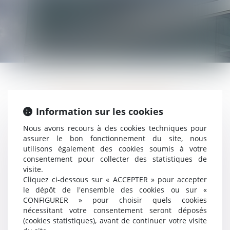
BIAIS & ASSOCIÉS
Information sur les cookies
19 Boulevard Alfred Daney
Nous avons recours à des cookies techniques pour
33300 BORDEAUX
assurer le bon fonctionnement du site, nous
utilisons également des cookies soumis à votre
Tél : 05 57 19 48 58
consentement pour collecter des statistiques de
Fax : 05 57 19 48 59
visite.
Cliquez ci-dessous sur « ACCEPTER » pour accepter
N° SIRET : 415 237 353 00024
le dépôt de l'ensemble des cookies ou sur «
CONFIGURER » pour choisir quels cookies
nécessitant votre consentement seront déposés
(cookies statistiques), avant de continuer votre visite
DIRECTEUR DE LA