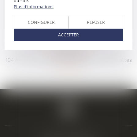
du site.
PUBLICATION
Plus d'informations
Christophe BIAIS
CONFIGURER
REFUSER
ACCEPTER
HÉBERGEMENT
Société AZKO
194 Avenue de la Gare Sud de France, 34970 Lattes
www.azko.fr