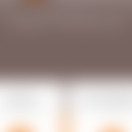
E DE L’ENTREPRISE ET DU P
CONSEIL & CONTENTIEUX
DROIT
DROIT IMMOBILI
COMMERCIAL
DE LA CONSTRUC
ET DES AFFAIRES
ET DE L'URBANI