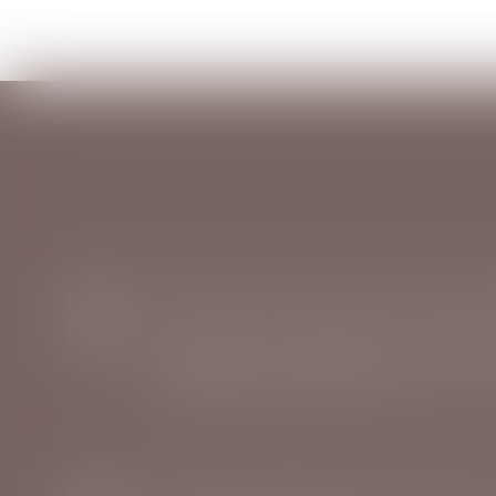
03
Droit du travail - Employeurs
/
Droit de la
AOÛT
Suivi DSN retrace désormais les anomalies
rectification par l’Urssaf à la suite d
nominative (DSN) de substitution...
Lire la