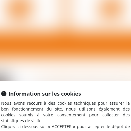
N SAVOIR PLUS
EN SAVOIR PLU
LE CABINET BIAIS & ASS
Information sur les cookies
Le Cabinet d’avocats Biais & Associés, i
deux associés, Christophe et Frédéri
Nous avons recours à des cookies techniques pour assurer le
Bordeaux depuis 1984.
bon fonctionnement du site, nous utilisons également des
cookies soumis à votre consentement pour collecter des
statistiques de visite.
Avec une équipe de dix avocats colla
Cliquez ci-dessous sur « ACCEPTER » pour accepter le dépôt de
juridiques, notre cabinet intervient dan