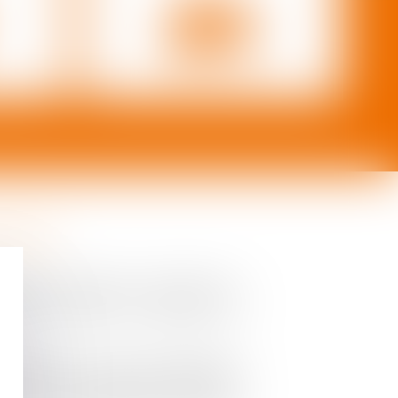
S
EN SAVOIR PLUS
OCIÉS
mplanté à Bordeaux, est dirigé par
c BIAIS, avocats au Barreau de
borateurs et quatre assistantes
s tous les domaines du droit, tant