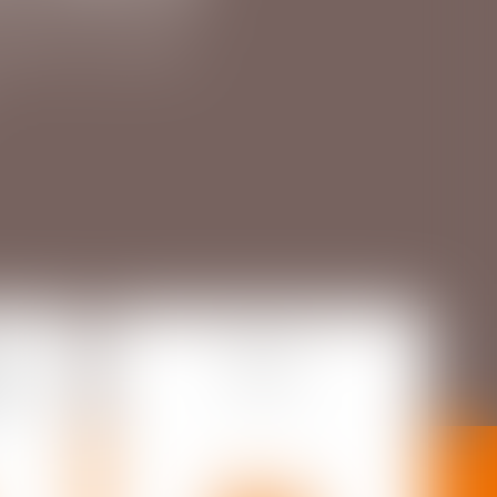
ARTICULIER
ER,
DROIT
TION
CIVIL
SME