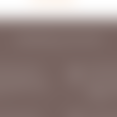
DERNIÈRES ACTUALITÉS
SUIVI DSN : CONSULTEZ LES ANOMALIES RECTIFIÉES APRÈS SUBSTITUTION
27
 protection sociale
Droit du travai
JUIL.
 ayant fait l’objet d’une
Dans le cadre
e la déclaration sociale
revenu, un di
 suite
bénéficiant d
Lire la suite
ACTIVITÉ PARTIELLE ET APLD : GEL DU TAUX PLANCHER DE L’ALLOCATION VERSÉE À L'EMPLOYEUR