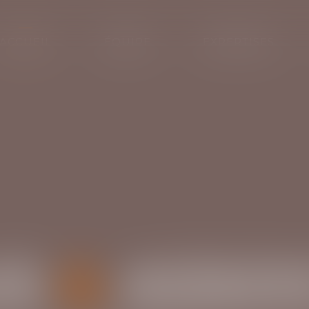
ACCUEIL
ÉQUIPE
EXPERTISES
IS
&
ASSO