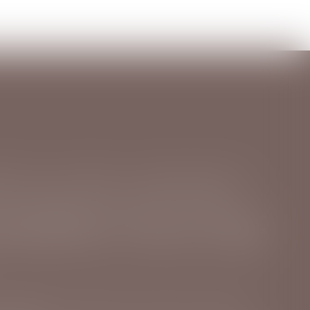
PRÉLÈVEMENT À LA SOURCE : L’ABATTEMENT APPLICABLE AUX CONTRATS COURTS ÉVOLUE
l - Employeurs
/
Droit de la protection sociale
 du prélèvement à la source de l’impôt sur le
spositif spécifique est prévu pour les salariés
e contrats courts. À la suite de la revalori...
LES ALLOCATIONS CHÔMAGE PEUVENT DÉSORMAIS ÊTRE SUSPENDUES EN CAS DE SUSPICION DE FRAUDE