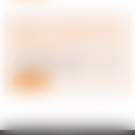
LICENCIEMENT POUR INAPTITUDE :
QUAND L’EMPLOYEUR EST-IL
DISPENSÉ DE RECHERCHER UN
RECLASSEMENT ?
Droit du travail - Employeurs
En application de l’article L 1226-2-1 du Code
du travail, lorsqu’un salarié...
Lire la suite
<<
<
1
2
3
4
5
6
7
...
>
>>