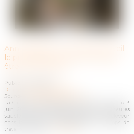
Annualisation du temps de travail :
la proratisation du seuil ne peut
être automatique
Publié le :
18/06/2026
Droit du travail - Employeurs
Source :
www.lemag-juridique.com
La Cour de cassation censure, dans un arrêt du 3
juin 2026, une méthode de calcul des heures
supplémentaires jugée défavorable à l’employeur
dans le cadre d’un aménagement du temps de
travail sur l’année....
Lire la suite