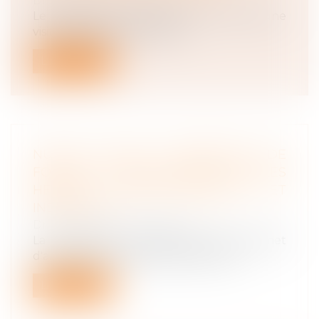
Droit du travail - Employeurs
Le médecin du travail peut-il, à l’issue d’une
visite médicale dont il est à...
Lire la suite
NULLITÉ D'UNE CONVENTION DE
FORFAIT EN JOURS : IMPACT SUR LES
HEURES SUPPLÉMENTAIRES ET
INDEMNITÉS
Droit du travail - Employeurs
La convention de forfait en jours permet
d'aménager le temps de travail d'un...
Lire la suite