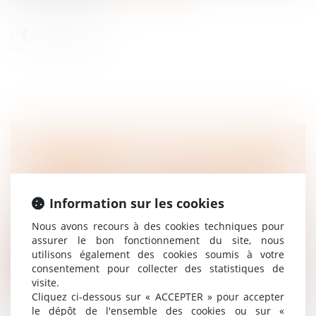
REPRÉSENTANT DE SECTION
SYNDICALE : LA PROTECTION NE
RENAÎT PAS APRÈS RÉINTÉGRATION
Information sur les cookies
Droit du travail - Employeurs
La Cour de cassation a récemment précisé le
Nous avons recours à des cookies techniques pour
point de départ et la durée de la...
assurer le bon fonctionnement du site, nous
utilisons également des cookies soumis à votre
Lire la suite
consentement pour collecter des statistiques de
visite.
Cliquez ci-dessous sur « ACCEPTER » pour accepter
le dépôt de l'ensemble des cookies ou sur «