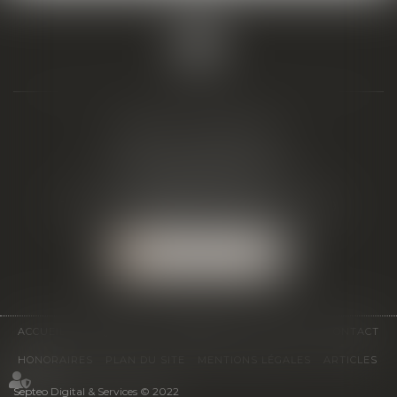
BIAIS & ASSOCIÉS
19 Boulevard Alfred Daney
33300 BORDEAUX
Tél :
05 57 19 48 58
-
Fax :
05 57 19 48 59
NOUS LOCALISER
ACCUEIL
ÉQUIPE
EXPERTISES
ACTUS
CONTACT
HONORAIRES
PLAN DU SITE
MENTIONS LÉGALES
ARTICLES
Septeo Digital & Services © 2022