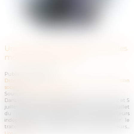
Urssaf : point sur les échéances des
mois de juillet et août
Publié le :
21/07/2021
Droit du travail - Employeurs
/
Droit de la protection
sociale
Source :
bpifrance-creation.fr
Dans deux publications spéciales Covid-19 des 2 et 5
juillet, l'Urssaf a annoncé la reconduction en juillet
du report des cotisations pour les travailleurs
indépendants et apporte des précisions sur le
traitement des cotisations dues par les employeurs...
Lire la suite