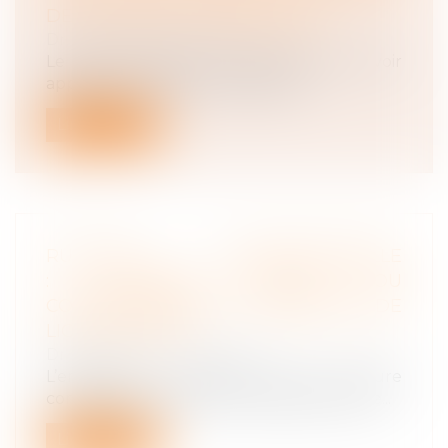
DE LA LIBERTÉ D’EXPRESSION
Droit du travail - Salariés
Le fait de licencier une salariée pour avoir
appuyé sur le bouton J’aime sur...
Lire la suite
RUPTURE CONVENTIONNELLE
: MONTANT LÉGAL OU
CONVENTIONNEL DE L'INDEMNITÉ DE
LICENCIEMENT ?
Droit du travail - Employeurs
L’employeur concluant une rupture
conventionnelle avec un salarié doit lui ve...
Lire la suite