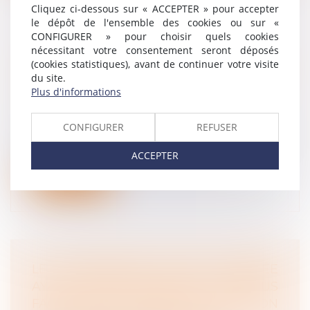
Cliquez ci-dessous sur « ACCEPTER » pour accepter
le dépôt de l'ensemble des cookies ou sur «
CONFIGURER » pour choisir quels cookies
nécessitant votre consentement seront déposés
RETRAITE COMPLÉMENTAIRE : LES
(cookies statistiques), avant de continuer votre visite
COTISATIONS NE DEVRONT PLUS
du site.
ÊTRE VERSÉES À L’AGIRC/ARRCO MAIS
Plus d'informations
À L’URSSAF
Droit du travail - Employeurs
CONFIGURER
REFUSER
C'est officiellement afin de simplifier la vie
des entreprises que les pouvoi...
ACCEPTER
Lire la suite
LE LICENCIEMENT D’UNE SALARIÉE
AYANT AIMÉ CERTAINS CONTENUS
FACEBOOK ENTRAÎNE UNE VIOLATION