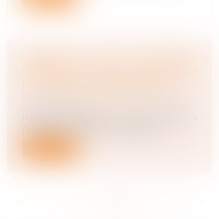
CRÉATION D'UN DISPOSITIF
D'INDEMNITÉS JOURNALIÈRES POUR
LES PROFESSIONNELS LIBÉRAUX
Droit du travail - Employeurs
/
Droit de la
protection sociale
Depuis aujourd’hui, les arrêts maladie des
professionnels libéraux sont indem...
Lire la suite
<<
<
...
122
123
124
125
126
127
128
...
>