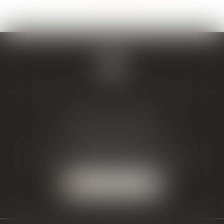
>>
BIAIS & ASSOCIÉS
19 Boulevard Alfred Daney
33300 BORDEAUX
Tél :
05 57 19 48 58
-
Fax :
05 57 19 48 59
NOUS LOCALISER