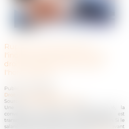
Rupture conventionnelle :
l'indemnité est due aux ayants
droit du salarié décédé après
l'homologation
Publié le :
24/05/2022
Droit du travail - Salariés
Source :
www.editions-legislatives.fr
Une fois le délai de rétractation écoulé, la
convention de rupture conventionnelle est
transmise à l'administration pour homologation. Si le
salarié décède après cette homologation mais avant