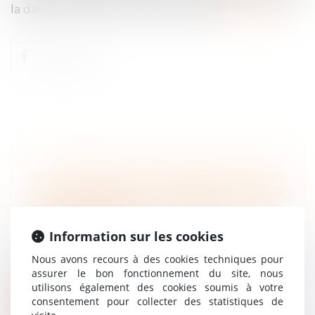
la date de rupture fixée par les parti
Lire la suite
UN ARRÊT DE TRAVAIL EN SOUTIEN À
UN COLLÈGUE LICENCIÉ, SANS
REVENDICATIONS COLLECTIVES, EST-
IL UNE GRÈVE ?
Information sur les cookies
Droit du travail - Salariés
Nous avons recours à des cookies techniques pour
En l’absence de revendications
assurer le bon fonctionnement du site, nous
professionnelles, la cessation de travail de s...
utilisons également des cookies soumis à votre
consentement pour collecter des statistiques de
Lire la suite