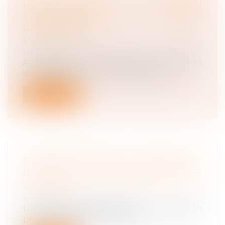
LES STAGIAIRES DE LA FORMATION
PROFESSIONNELLE MIEUX
RÉMUNÉRÉS
Droit du travail - Employeurs
/
Droit de la
protection sociale
À compter du 1er mai 2021, la rémunération
des chômeurs non indemnisés qui so...
Lire la suite
NORMES IMPOSÉES À L'EMPLOYEUR :
LE CSE DOIT QUAND MÊME ÊTRE
CONSULTÉ
Droit du travail - Employeurs
Lorsqu'il est question de droit à consultation
ponctuelle du CSE, il est en g...