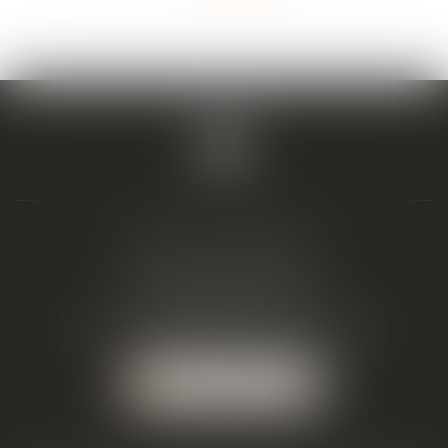
>>
BIAIS & ASSOCIÉS
19 Boulevard Alfred Daney
33300 BORDEAUX
Tél :
05 57 19 48 58
-
Fax :
05 57 19 48 59
NOUS LOCALISER