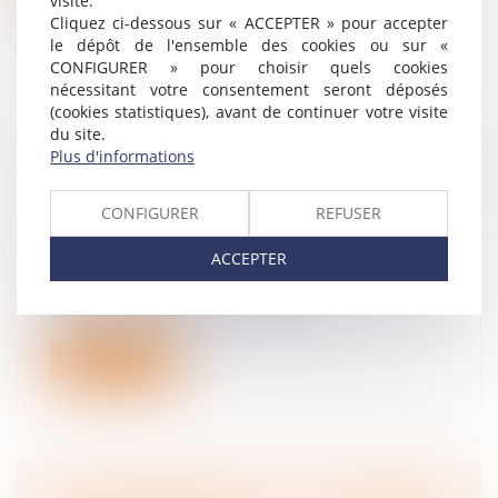
visite.
Cliquez ci-dessous sur « ACCEPTER » pour accepter
le dépôt de l'ensemble des cookies ou sur «
CONFIGURER » pour choisir quels cookies
nécessitant votre consentement seront déposés
(cookies statistiques), avant de continuer votre visite
COMMENT RÉMUNÉRER LE TEMPS DE
du site.
TRAJET D'UN REPRÉSENTANT DU
Plus d'informations
PERSONNEL QUI SE REND À UNE
RÉUNION ORGANISÉE PAR
CONFIGURER
REFUSER
L'EMPLOYEUR ?
ACCEPTER
Droit du travail - Employeurs
Le temps de trajet pris en dehors de l'horaire
normal de travail par un repré...
Lire la suite