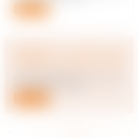
Lire la suite
L’EMPLOYEUR NE PEUT PAS
DEMANDER LA NULLITÉ D’UNE
CONVENTION DE FORFAIT EN HEURES
Droit du travail - Salariés
Seul le salarié peut se prévaloir de la nullité
de la convention de forfait e...
Lire la suite
<<
<
...
102
103
104
105
106
107
108
...
>