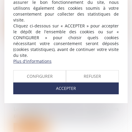
assurer le bon fonctionnement du site, nous
protection sociale
utilisons également des cookies soumis à votre
La mise à disposition d'un véhicule de
consentement pour collecter des statistiques de
fonction n'exonère pas l'employeur du...
visite.
Cliquez ci-dessous sur « ACCEPTER » pour accepter
Lire la suite
le dépôt de l'ensemble des cookies ou sur «
CONFIGURER » pour choisir quels cookies
nécessitant votre consentement seront déposés
(cookies statistiques), avant de continuer votre visite
du site.
Plus d'informations
LE CESSIBILITÉ DES DROITS ISSUS DU
CPF N'EST PAS AUTORISÉE, Y
CONFIGURER
REFUSER
COMPRIS AU SEIN DE LA CELLULE
ACCEPTER
FAMILIALE
Droit du travail - Salariés
/
Relation
individuelles au travail
Le Ministère du travail a apporté des
précisions sur le Compte Personnel de F...
Lire la suite