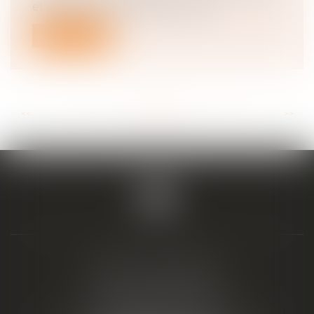
et documents professionnels ver...
Lire la suite
<<
<
...
20
21
22
23
24
25
26
...
>
>>
BIAIS & ASSOCIÉS
19 Boulevard Alfred Daney
33300 BORDEAUX