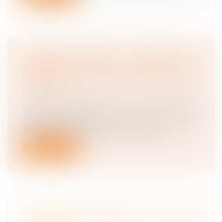
ABSENCE MALADIE : COMMENT LA
PRÉSENTER SUR LE BULLETIN DE PAIE
EN 2025 ?
Droit du travail - Salariés
/
Responsabilité
accident du travail
Lorsqu’un salarié est en arrêt maladie,
plusieurs lignes spécifiques doivent...
Lire la suite
HARCÈLEMENT MORAL : LA COUR