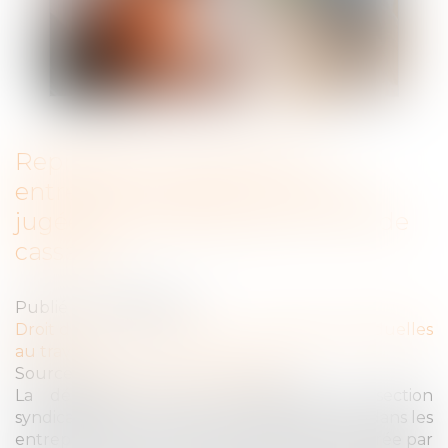
Représentant syndical en
entreprise : la QPC sur les TPE
jugée non sérieuse par la Cour de
cassation
Publié le :
30/04/2025
Droit du travail - Employeurs
/
Relation individuelles
au travail
Source :
www.lemag-juridique.com
La désignation d’un représentant de section
syndicale par un syndicat non représentatif dans les
entreprises de moins de 50 salariés est encadrée par