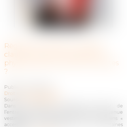
Règlement intérieur : quelles
clauses relatives à l’apparence
physique peuvent être introduites
?
Publié le :
01/12/2020
Droit du travail - Salariés
Source :
www.legisocial.fr
Dans le cadre du règlement intérieur de
l’entreprise, l’employeur peut imposer une tenue
vestimentaire ou interdire le port de certains «
accessoires » (barbe, tatouage, …) sous certaines