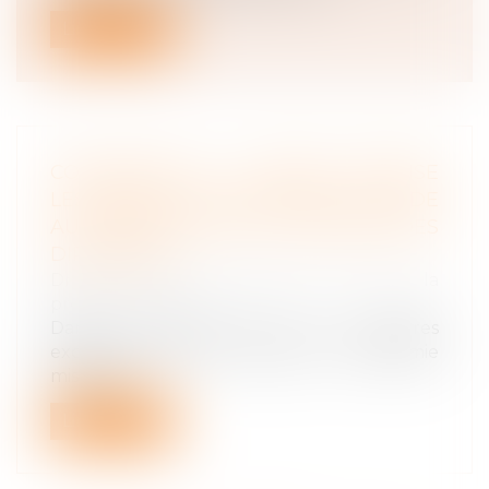
Lire la suite
CORONAVIRUS : L'URSSAF PRÉCISE
LES RÈGLES D'IMPUTATION DE L'AIDE
AU PAIEMENT DES COTISATIONS DES
DIRIGEANTS
Droit du travail - Employeurs
/
Droit de la
protection sociale
Dans sa FAQ liée aux mesures
exceptionnelles de soutien à l'économie
mises en...
Lire la suite