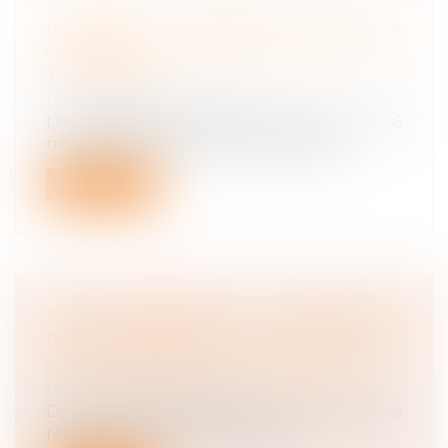
PROCHAINE SIGNATURE PAR LES
SYNDICATS D’UN ANI SUR LE
TÉLÉTRAVAIL
Droit du travail - Employeurs
Les partenaires sociaux ont conclu, le 26
novembre 2020, un accord national i...
Lire la suite
ASSOUPLISSEMENT DE L’OBLIGATION
DE TÉLÉTRAVAIL EN CAS DE
SOUFFRANCE LIÉE À L’ISOLEMENT
Droit du travail - Salariés
Dans la dernière version de son questions
réponses sur le télétravail, le Min...