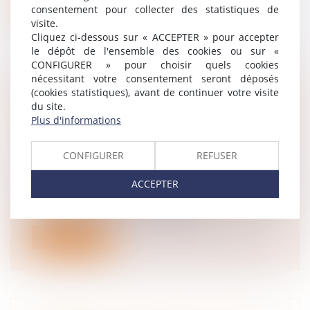
Lire la suite
consentement pour collecter des statistiques de
visite.
Cliquez ci-dessous sur « ACCEPTER » pour accepter
le dépôt de l'ensemble des cookies ou sur «
CONFIGURER » pour choisir quels cookies
nécessitant votre consentement seront déposés
(cookies statistiques), avant de continuer votre visite
L’AVIS PRÉALABLE EST UNE
du site.
FORMALITÉ SUBSTANTIELLE DONT LE
Plus d'informations
NON-RESPECT ENTRAÎNE LA NULLITÉ
DU CONTRÔLE URSSAF
CONFIGURER
REFUSER
Droit du travail - Employeurs
/
Droit de la
protection sociale
ACCEPTER
En l’absence d’avis préalable, le contrôle
Urssaf est nul, ce qui emporte la...
Lire la suite