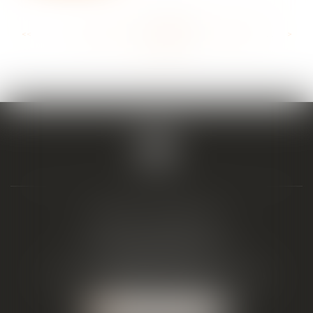
<<
<
...
137
138
139
140
141
142
143
...
>
>>
BIAIS & ASSOCIÉS
19 Boulevard Alfred Daney
33300 BORDEAUX
Tél :
05 57 19 48 58
-
Fax :
05 57 19 48 59