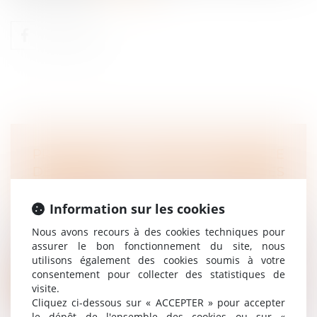
PROTECTION DU LANCEUR D’ALERTE
DÉNONÇANT DES PRATIQUES
CONTRAIRES À LA DÉONTOLOGIE DE
LA PROFESSION
Information sur les cookies
Droit du travail - Salariés
Nous avons recours à des cookies techniques pour
Le licenciement d’un salarié prononcé pour
assurer le bon fonctionnement du site, nous
avoir relaté ou témoigné, de bonne...
utilisons également des cookies soumis à votre
consentement pour collecter des statistiques de
Lire la suite
visite.
Cliquez ci-dessous sur « ACCEPTER » pour accepter
le dépôt de l'ensemble des cookies ou sur «