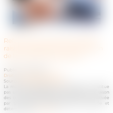
Refus d’une mutation pour des
raisons religieuses : la justification
de la sanction disciplinaire
Publié le :
09/02/2022
Droit du travail - Employeurs
Source :
www.dalloz-actualite.fr
La mutation disciplinaire d’un salarié ne constitue
pas une discrimination directe injustifiée en raison
des convictions religieuses lorsqu’elle est motivée
par une exigence professionnelle essentielle et
déterminante.
Lire la suite