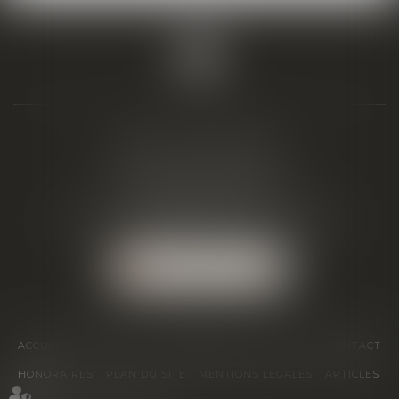
BIAIS & ASSOCIÉS
19 Boulevard Alfred Daney
33300 BORDEAUX
Tél :
05 57 19 48 58
-
Fax :
05 57 19 48 59
NOUS LOCALISER
ACCUEIL
ÉQUIPE
EXPERTISES
ACTUS
CONTACT
HONORAIRES
PLAN DU SITE
MENTIONS LÉGALES
ARTICLES