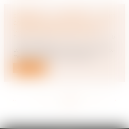
SÉCURITÉ SOCIALE ET
COMPLÉMENTAIRES DE SANTÉ :
QUELLES PISTES DE RÉFORME ?
Droit du travail - Employeurs
/
Droit de la
protection sociale
Le Haut Conseil pour l’avenir de l’assurance-
maladie (HCAAM) a remis son rapp...
Lire la suite
<<
<
...
109
110
111
112
113
114
115
...
>
>>