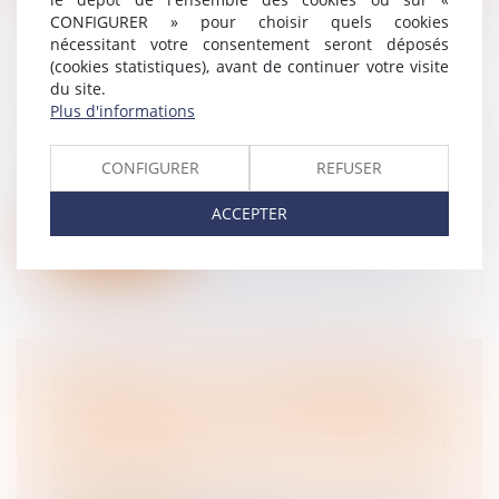
CONFIGURER » pour choisir quels cookies
nécessitant votre consentement seront déposés
(cookies statistiques), avant de continuer votre visite
du site.
LE DROIT D’OPTION
Plus d'informations
Droit du travail - Employeurs
/
Droit de la
protection sociale
CONFIGURER
REFUSER
Le droit d’option permet à tout allocataire
qui le souhaite de demander l’ouv...
ACCEPTER
Lire la suite
ENQUÊTES DE CONCURRENCE :
L’ENTREPRISE EST RESPONSABLE DES
FAITS D’OBSTRUCTION COMMIS PAR
UN SALARIÉ
Droit du travail - Employeurs