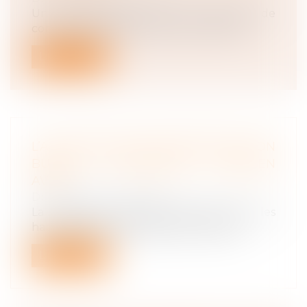
Un fait d’obstruction à une enquête de
concurrence ou à l’instruction commis...
Lire la suite
L’AUTORISATION DE DÉJEUNER À SON
BUREAU PROLONGÉE JUSQU’EN
AVRIL
Droit du travail - Salariés
La pratique était déjà entrée dans les
habitudes des salariés depuis le début...
Lire la suite