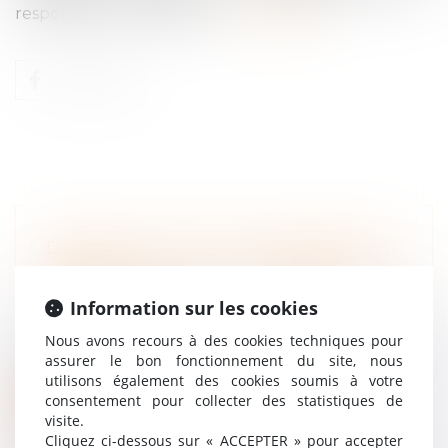
responsable hiérarchique...
Lire la suite
DÉNONCIATION D’UN HARCÈLEMENT :
QUAND LE JUGE RECONNAÎT LA
MAUVAISE FOI
Information sur les cookies
Droit du travail - Employeurs
Nous avons recours à des cookies techniques pour
La mauvaise foi du salarié ayant dénoncé
assurer le bon fonctionnement du site, nous
des faits de harcèlement moral, qui...
utilisons également des cookies soumis à votre
consentement pour collecter des statistiques de
Lire la suite
visite.
Cliquez ci-dessous sur « ACCEPTER » pour accepter