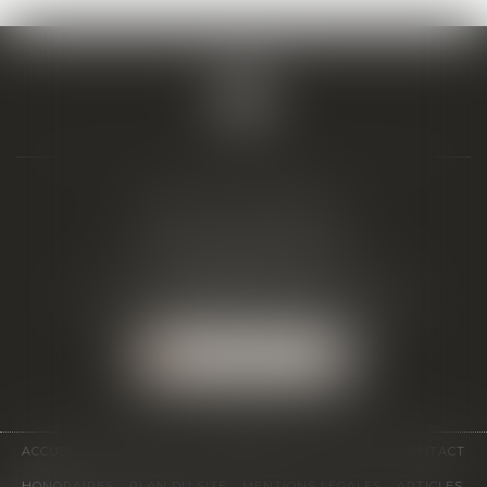
BIAIS & ASSOCIÉS
19 Boulevard Alfred Daney
33300 BORDEAUX
Tél :
05 57 19 48 58
-
Fax :
05 57 19 48 59
NOUS LOCALISER
ACCUEIL
ÉQUIPE
EXPERTISES
ACTUS
CONTACT
HONORAIRES
PLAN DU SITE
MENTIONS LÉGALES
ARTICLES