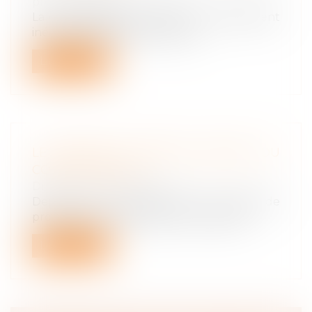
protection sociale
La crise sanitaire a entraîné un creusement
inédit du déficit de la sécurité...
Lire la suite
LE CONGÉ DE PROCHE AIDANT OU
CONGÉ FAMILIAL
Droit du travail - Salariés
Depuis le 1er janvier 2017, le congé de
proche aidant a remplacé le congé de...
Lire la suite