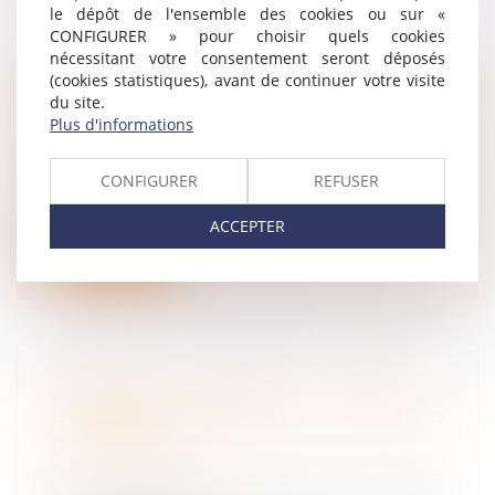
le dépôt de l'ensemble des cookies ou sur «
CONFIGURER » pour choisir quels cookies
nécessitant votre consentement seront déposés
(cookies statistiques), avant de continuer votre visite
LE TÉLÉTRAVAIL SUR PRESCRIPTION
du site.
Plus d'informations
DU MÉDECIN DU TRAVAIL
Droit du travail - Salariés
Le médecin du travail peut proposer le
CONFIGURER
REFUSER
télétravail à un salarié pour des rais...
ACCEPTER
Lire la suite
SÉCURITÉ SOCIALE 2020 :
RECOMMANDATIONS DE LA COUR
DES COMPTES
Droit du travail - Employeurs
/
Droit de la