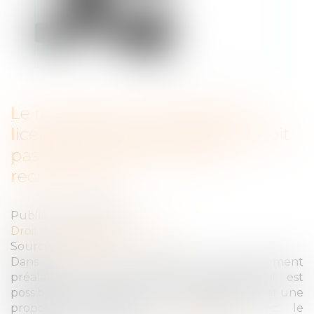
Le reclassement préalable au
licenciement économique ne doit
pas être confondu avec un
recrutement
Publié le :
13/10/2020
Droit du travail - Employeurs
Source :
www.efl.fr
Dans le cadre du processus de reclassement
préalable au licenciement économique, il est
possible d'organiser avec le salarié intéressé par une
proposition d'emploi un entretien avec le