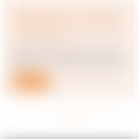
MONÉTISATION DES JOURS DE
CONGÉS PAYÉS ET DE REPOS :
L’URSSAF MODIFIE SA POSITION SUR
LE RÉGIME SOCIAL
Droit du travail - Employeurs
/
Droit de la
protection sociale
Jusqu’au 31 décembre 2020, pour
compenser la perte de rémunération subie
en r...
Lire la suite
<<
<
...
141
142
143
144
145
146
147
...
>
>>