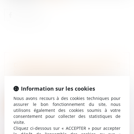
DES BONS D’ACHAT DE RENTRÉE
SCOLAIRE POUR LES SALARIÉS
Droit du travail - Salariés
Dès lors qu’ils respectent certains critères,
Information sur les cookies
les bons d’achat que vous offre...
Nous avons recours à des cookies techniques pour
assurer le bon fonctionnement du site, nous
Lire la suite
utilisons également des cookies soumis à votre
consentement pour collecter des statistiques de
visite.
Cliquez ci-dessous sur « ACCEPTER » pour accepter