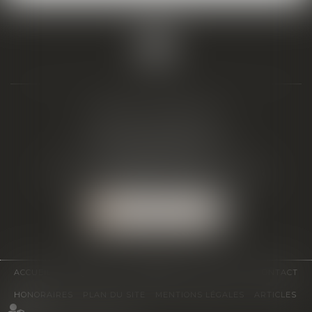
BIAIS & ASSOCIÉS
19 Boulevard Alfred Daney
33300 BORDEAUX
Tél :
05 57 19 48 58
-
Fax :
05 57 19 48 59
NOUS LOCALISER
ACCUEIL
ÉQUIPE
EXPERTISES
ACTUS
CONTACT
HONORAIRES
PLAN DU SITE
MENTIONS LÉGALES
ARTICLES