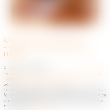
Quant au délai imparti pour
s’opposer à une contrainte de
l’Urssaf
Publié le :
03/08/2022
Droit du travail - Employeurs
/
Droit de la protection
sociale
Source :
cabinet-rs.expert-infos.com
Le cotisant dispose d’un délai de 15 jours pour
former opposition à une contrainte de l’Urssaf. À ce
titre, plusieurs précisions viennent d’être apportées
par les juges…
Lire la suite