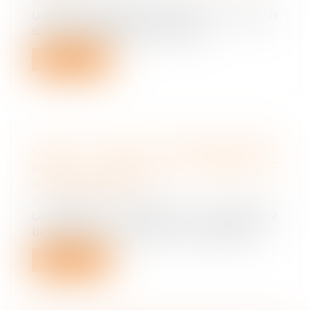
Droit du travail - Employeurs
Un salarié engagé en qualité de vendeur
sollicite la résiliation judiciaire d...
Lire la suite
QUELLE PRIME D’INTÉRESSEMENT
POUR LE SALARIÉ EN CONGÉ DE
RECLASSEMENT ?
Droit du travail - Salariés
Le salarié en congé de reclassement
bénéficie par principe de l’intéressement...
Lire la suite