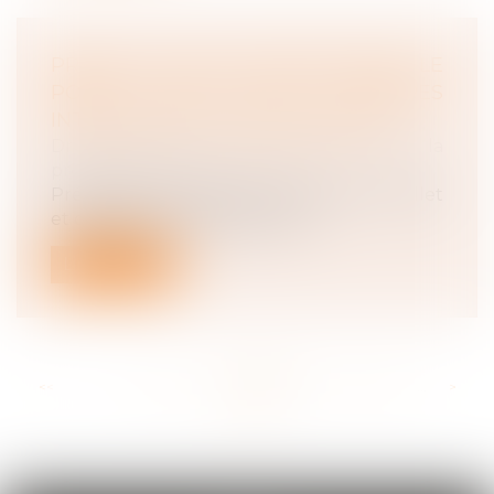
PROJET DE LOI POUVOIR D’ACHAT : LE
POINT SUR LES MESURES
INTÉRESSANT LES EMPLOYEURS
Droit du travail - Employeurs
/
Droit de la
protection sociale
Présenté en Conseil des ministres le 7 juillet
et déposé dans la foulée à l’A...
Lire la suite
<<
<
...
97
98
99
100
101
102
103
...
>
>>