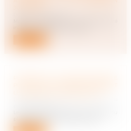
ATTENTION À LA RÉSILIATION
JUDICIAIRE !
Droit du travail - Salariés
Maintenir délibérément un salarié déclaré
inapte à son poste de travail par l...
Lire la suite
PLAFOND DE LA SÉCURITÉ SOCIALE
POUR 2022 : LES URSSAF CONFIRMENT
LE MAINTIEN DU PLAFOND 2021
Droit du travail - Employeurs
/
Droit de la
protection sociale
Les Urssaf confirment que le montant du
plafond de la sécurité sociale ne dev...
Lire la suite