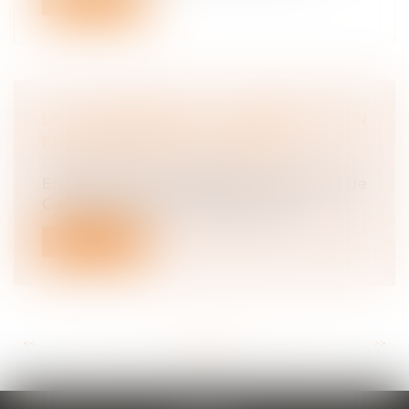
LE PROTOCOLE SANITAIRE EN
ENTREPRISE EST ACTUALISÉ
Droit du travail - Employeurs
En raison de la 5e vague de l'épidémie de
Covid-19, le protocole national san...
Lire la suite
<<
<
...
112
113
114
115
116
117
118
...
>
>>