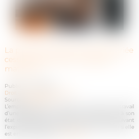
La protection absolue de la salariée
cesse à la fin de son congé de
maternité
Publié le :
22/12/2021
Droit du travail - Employeurs
Source :
www.efl.fr
L’employeur peut rompre le contrat de travail
d’une salariée pour une faute grave non liée à son
état de grossesse pendant les 10 semaines suivant
l’expiration de son congé de maternité, même si elle
est en arrêt maladie...
Lire la suite