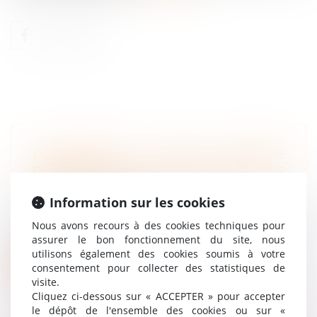
LICENCIEMENT D’UNE SALARIÉE
PROTÉGÉE QUE L’EMPLOYEUR NE
PEUT RÉINTÉGRER
Information sur les cookies
Droit du travail - Employeurs
L’autorisation de licenciement pour faute
Nous avons recours à des cookies techniques pour
grave d’une salariée protégée ayant...
assurer le bon fonctionnement du site, nous
utilisons également des cookies soumis à votre
Lire la suite
consentement pour collecter des statistiques de
visite.
Cliquez ci-dessous sur « ACCEPTER » pour accepter
le dépôt de l'ensemble des cookies ou sur «