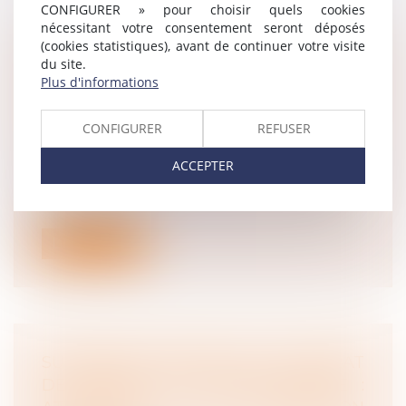
CONFIGURER » pour choisir quels cookies
nécessitant votre consentement seront déposés
(cookies statistiques), avant de continuer votre visite
CONGÉS POUR ÉVÈNEMENTS
du site.
FAMILIAUX : EXTENSION AUX PARENTS
Plus d'informations
D’ENFANTS QUI DÉVELOPPENT
CERTAINES PATHOLOGIES
CONFIGURER
REFUSER
CHRONIQUES OU CANCERS
ACCEPTER
Droit du travail - Salariés
Un nouveau congé pour évènement
familial est accordé aux salariés. Il sera oc...
Lire la suite
SUSPENSION ABUSIVE DU CONTRAT
DE TRAVAIL DU SALARIÉ INAPTE :