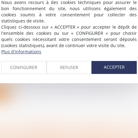
Nous avons recours à des cookies techniques pour assurer le
é en vigueur (mai 2020), le forfait mobilités durables est 
bon fonctionnement du site, nous utilisons également des
cookies soumis à votre consentement pour collecter des
ite
statistiques de visite.
Cliquez ci-dessous sur « ACCEPTER » pour accepter le dépôt de
l'ensemble des cookies ou sur « CONFIGURER » pour choisir
quels cookies nécessitant votre consentement seront déposés
(cookies statistiques), avant de continuer votre visite du site.
Plus d'informations
IÈRE ACTION DE GROUPE EN DISCRIMINATI
PAR LE JUGE JUDICIAIRE
ACCEPTER
CONFIGURER
REFUSER
ail - Salariés
action de groupe en discrimination, engagée par la CGT, a
ite
DU LICENCIEMENT CONSÉCUTIF A