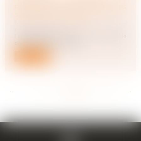
RESTITUTION DES COTISATIONS
SOCIALES : QUEL RÉGIME ?
Droit du travail - Employeurs
/
Droit de la
protection sociale
Les dispositions de l’article L. 137-13 du code
de la sécurité sociale, dans...
Lire la suite
<<
<
...
124
125
126
127
128
129
130
...
>
>>