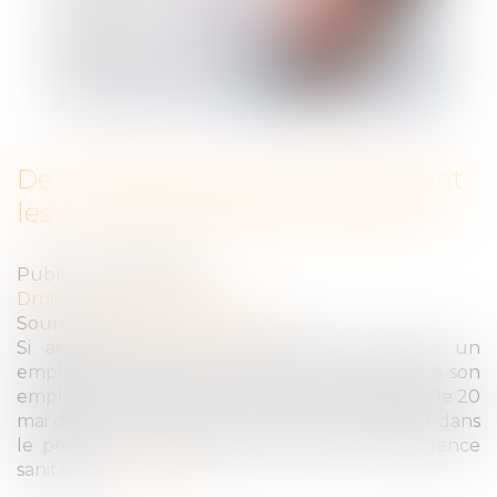
De nouvelles mesures concernant
les congés payés des travailleurs
Publié le :
15/06/2021
Droit du travail - Salariés
Source :
www.boursorama.com
Si actuellement le gouvernement autorise un
employeur à imposer 6 jours de congé payé à son
employé, ce chiffre est monté à 8 jours depuis le 20
mai dernier. Pour rappel, cette mesure s'inscrit dans
le projet de loi lié à la sortie de l'état d'urgence
sanitaire...
Lire la suite