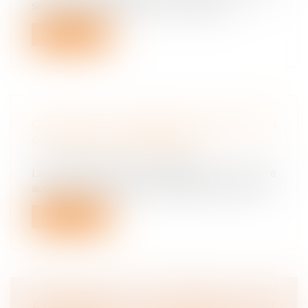
sécurité sociale a atteint un niveau...
Lire la suite
CFE 2021 : UN ACOMPTE À PAYER AU
PLUS TARD LE 15 JUIN 2021
Droit du travail - Employeurs
La date limite de paiement de votre
acompte de cotisation foncière des entrep...
Lire la suite
ATTRIBUTION D’ACTIONS ET