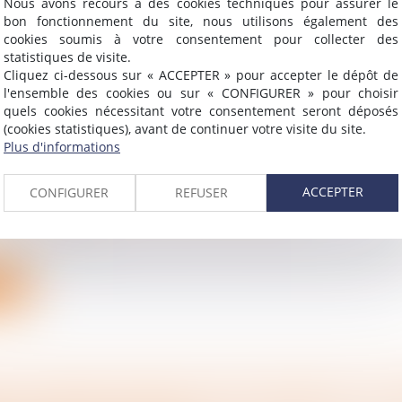
Nous avons recours à des cookies techniques pour assurer le
e sur la perception des discriminations dans l'emploi pub
bon fonctionnement du site, nous utilisons également des
cookies soumis à votre consentement pour collecter des
ite
statistiques de visite.
Cliquez ci-dessous sur « ACCEPTER » pour accepter le dépôt de
l'ensemble des cookies ou sur « CONFIGURER » pour choisir
quels cookies nécessitant votre consentement seront déposés
(cookies statistiques), avant de continuer votre visite du site.
Plus d'informations
E INEXCUSABLE DOIT ÊTRE RETENUE DÈS 
SURES DE PROTECTION MISES EN ŒU
ACCEPTER
CONFIGURER
REFUSER
YEUR SE RÉVÈLENT INEFFICACES
ail - Salariés
t à l'obligation de sécurité et de protection de la santé
ite