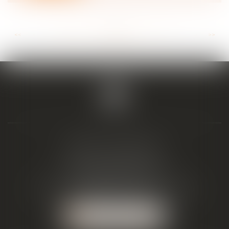
<<
<
...
88
89
90
91
92
93
94
...
>
>>
BIAIS & ASSOCIÉS
19 Boulevard Alfred Daney
33300 BORDEAUX
Tél :
05 57 19 48 58
-
Fax :
05 57 19 48 59
NOUS LOCALISER