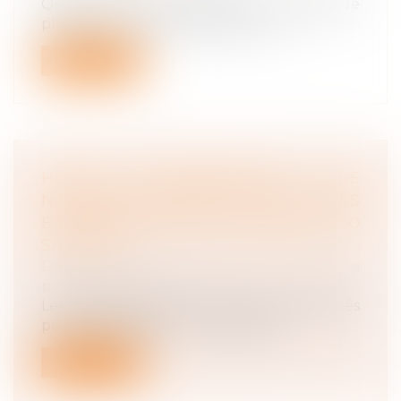
Quelle que soit l’origine de l’inaptitude
physique du salarié, l’employeur n’...
Lire la suite
HEURES SUPPLÉMENTAIRES : UNE
NOUVELLE EXONÉRATION POUR LES
ENTREPRISES DE 20 À MOINS DE 250
SALARIÉS
Droit du travail - Employeurs
/
Droit de la
protection sociale
Les entreprises de 20 à moins de 250 salariés
peuvent bénéficier d’une déduct...
Lire la suite