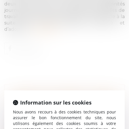
deux concernent le versement d'indemnités
journalières. La première dans le cadre d'arrêts de
travail prescrits par téléconsultation, la seconde à la
suite d'un congé maternité, paternité et
d’adoption...
Lire la suite
PROJET DE LOI DDADUE : QUELLES
Information sur les cookies
NOUVEAUTÉS EN DROIT DU TRAVAIL
?
Nous avons recours à des cookies techniques pour
assurer le bon fonctionnement du site, nous
Droit du travail - Employeurs
utilisons également des cookies soumis à votre
Adopté par le Sénat en première lecture le