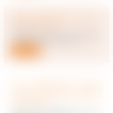
QUELLE GRATIFICATION POUR LES
STAGIAIRES EN 2023 ?
Droit du travail - Salariés
L’entreprise doit verser une gratification
minimale au stagiaire qui effectue...
Lire la suite
PAS DE CONSULTATION DU CSE SI
L'AVIS D'INAPTITUDE DISPENSE
L'EMPLOYEUR DE RECHERCHER UN
RECLASSEMENT
Droit du travail - Employeurs