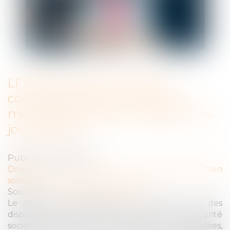
LFSS pour 2023 : le Conseil
constitutionnel censure deux
mesures relatives aux indemnités
journalières
Publié le :
12/01/2023
Droit du travail - Employeurs
/
Droit de la protection
sociale
Source :
www.editions-legislatives.fr
Le Conseil constitutionnel a censuré hier des
dispositions de la loi de financement de la sécurité
sociale pour 2023. Parmi les mesures invalidées,