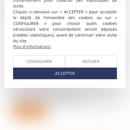
consentement pour collecter des statistiques de
13 décembre 2022, le projet de loi...
visite.
Cliquez ci-dessous sur « ACCEPTER » pour accepter
Lire la suite
le dépôt de l'ensemble des cookies ou sur «
CONFIGURER » pour choisir quels cookies
nécessitant votre consentement seront déposés
(cookies statistiques), avant de continuer votre visite
du site.
Plus d'informations
ARRÊTS DE TRAVAIL COVID : LES
RÈGLES DÉROGATOIRES
CONFIGURER
REFUSER
D’INDEMNISATION SONT
PROLONGÉES EN 2023
ACCEPTER
Droit du travail - Employeurs
/
Droit de la
protection sociale
Les assurés devant cesser le travail en raison
de l’épidémie de Covid-19 cont...
Lire la suite