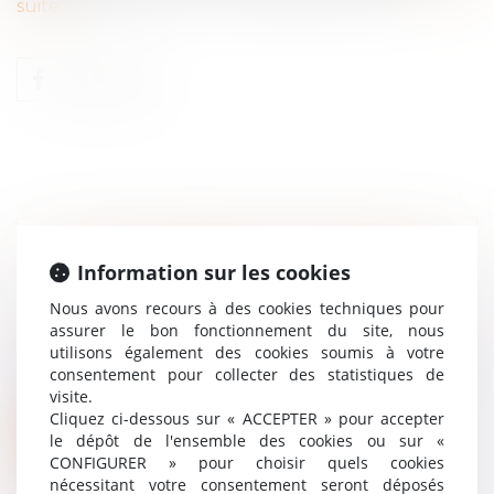
suite
QUAND INTIMIDER SON EMPLOYEUR
Information sur les cookies
EN LE MENAÇANT DE SAISIR LA
Nous avons recours à des cookies techniques pour
JUSTICE DÉGÉNÈRE EN ABUS
assurer le bon fonctionnement du site, nous
Droit du travail - Employeurs
utilisons également des cookies soumis à votre
Si le droit d'agir en justice contre son
consentement pour collecter des statistiques de
employeur constitue une liberté fond...
visite.
Cliquez ci-dessous sur « ACCEPTER » pour accepter
Lire la suite
le dépôt de l'ensemble des cookies ou sur «
CONFIGURER » pour choisir quels cookies
nécessitant votre consentement seront déposés