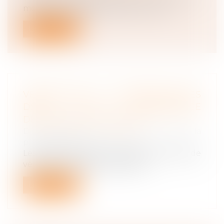
monétisation des jours de RTT, mise...
Lire la suite
VÉRIFICATION ET CORRECTION DES
DSN : LA COMPÉTENCE
DES URSSAF EST ÉLARGIE
Droit du travail - Employeurs
/
Droit de la
protection sociale
Les Urssaf se voient reconnaître le droit de
vérifier et corriger les DSN pou...
Lire la suite