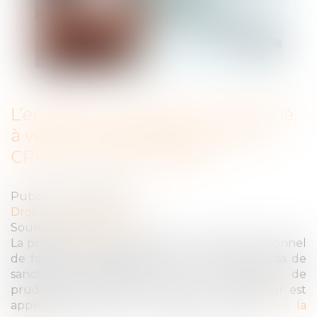
L’employeur peut être condamné
à verser un abondement sur le
CPF du lanceur d’alerte
Publié le :
31/01/2023
Droit du travail - Salariés
Source :
www.efl.fr
La procédure d'abondement du compte personnel
de formation du salarié lanceur d'alerte en cas de
sanction prononcée par un conseil de
prud'hommes à l'encontre de son employeur est
applicable depuis le 30 décembre 2022...
Lire la