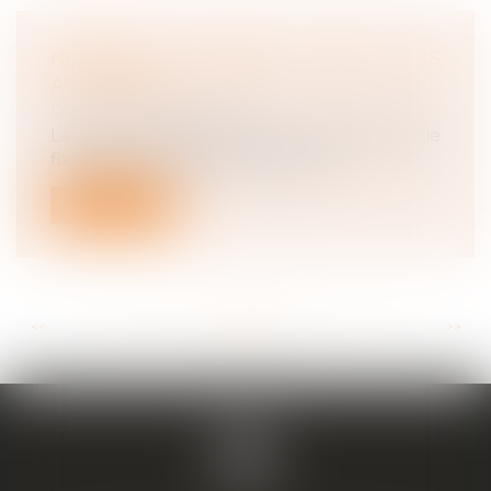
NOUVELLE DONNE POUR LES
ASTREINTES ?
Droit du travail - Salariés
La notion d’astreinte est en grande partie
fixée par la jurisprudence. Elle e...
Lire la suite
<<
<
...
87
88
89
90
91
92
93
...
>
>>