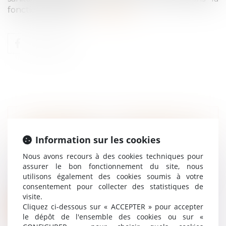
fonction publique...
Lire la suite
CORONAVIRUS : LE DISPOSITIF DE
Information sur les cookies
« PRIME MACRON » EST ASSOUPLI ET
PROLONGÉ
Nous avons recours à des cookies techniques pour
Droit du travail - Salariés
assurer le bon fonctionnement du site, nous
utilisons également des cookies soumis à votre
Dans le contexte de l’état d’urgence
consentement pour collecter des statistiques de
sanitaire lié à l’épidémie de Covid-19,...
visite.
Cliquez ci-dessous sur « ACCEPTER » pour accepter
Lire la suite
le dépôt de l'ensemble des cookies ou sur «