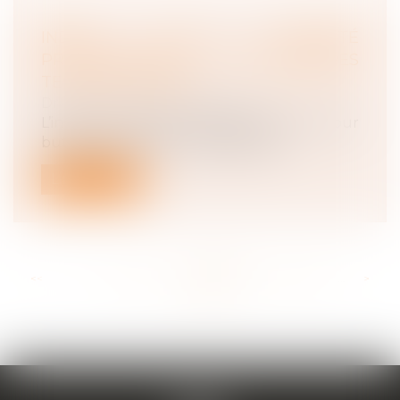
INDEX DE L'ÉGALITÉ
PROFESSIONNELLE : LES PREMIÈRES
TENDANCES 2020
Droit du travail - Employeurs
L’index de l’égalité professionnelle a pour
but d'aboutir à une véritable éga...
Lire la suite
<<
<
...
154
155
156
157
158
159
160
...
>
>>