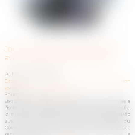
Jour de carence : ce qui change
avec l'état d'urgence sanitaire
Publié le :
02/04/2020
Droit du travail - Employeurs
/
Droit de la protection
sociale
Source :
www.service-public.fr
usqu'alors appliquée aux seules personnes mises à
l'isolement ou devant garder leur enfant à domicile,
la suspension du délai de carence est généralisée
aux arrêts maladie des personnes atteintes du
Covid-19 pendant la durée de l'état d'urgence
sanitaire, dans le secteur privé comme dans la