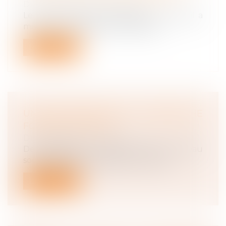
Droit du travail - Employeurs
Le 29 mars 2020, le ministère du Travail a
mis à jour son questions-réponses...
Lire la suite
UNE DISCRIMINATION À L’EMBAUCHE
FONDÉE SUR L’ÂGE
Droit du travail - Salariés
De septembre à octobre 2019, le réseau
social LinkedIn a fait appel au cabine...
Lire la suite