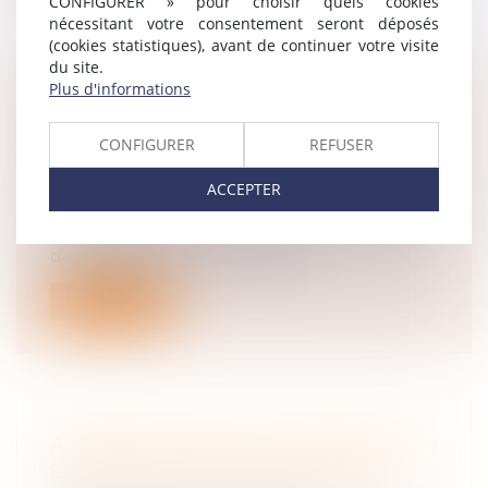
CONFIGURER » pour choisir quels cookies
nécessitant votre consentement seront déposés
(cookies statistiques), avant de continuer votre visite
du site.
Plus d'informations
SANCTION CONSÉCUTIVE À UN ENVOI
TARDIF DE L’ARRÊT DE TRAVAIL : LE
CONFIGURER
REFUSER
JUGE NE PEUT PAS LA MODULER
Droit du travail - Employeurs
/
Droit de la
ACCEPTER
protection sociale
Le salarié en arrêt de travail peut bénéficier
des prestations de l’assurance...
Lire la suite
ACCORD COLLECTIF ET NÉGOCIATION
EN PÉRIODE DE CRISE SANITAIRE