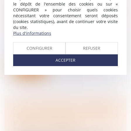
RÉFORME DES RETRAITES EN
le dépôt de l'ensemble des cookies ou sur «
UTILISANT UN PROJET DE LOI DE
CONFIGURER » pour choisir quels cookies
nécessitant votre consentement seront déposés
FINANCEMENT RECTIFICATIVE DE LA
(cookies statistiques), avant de continuer votre visite
SÉCURITÉ SOCIALE : VOUS AVEZ DIT
du site.
47-1 ?
Plus d'informations
Droit du travail - Employeurs
/
Droit de la
protection sociale
CONFIGURER
REFUSER
Pour la première fois depuis le début de la
Constitution de 1958, l’exécutif...
ACCEPTER
Lire la suite
LA DATE D’ADHÉSION DU SALARIÉ AU
CSP EST CELLE DE LA REMISE DU
BULLETIN À L’EMPLOYEUR
Droit du travail - Employeurs