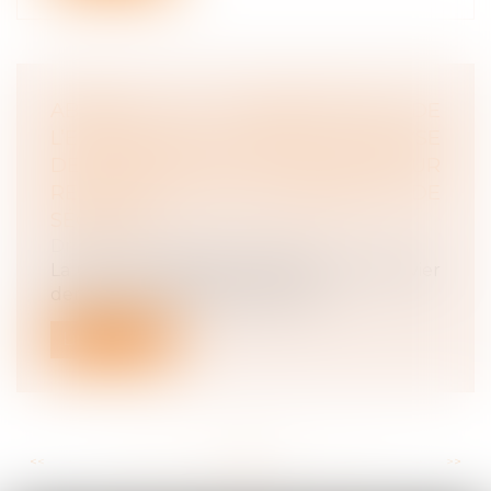
ABSENCE DE COMPARUTION DE
L’EMPLOYEUR EN APPEL ET ANALYSE
DES MOYENS MIS EN ŒUVRE POUR
RESPECTER SON OBLIGATION DE
SÉCURITÉ
Droit du travail - Employeurs
La Cour de cassation a rappelé le 18 janvier
dernier, que par application de...
Lire la suite
<<
<
...
86
87
88
89
90
91
92
...
>
>>