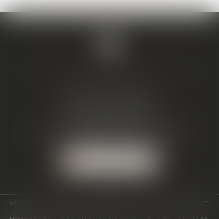
BIAIS & ASSOCIÉS
19 Boulevard Alfred Daney
33300 BORDEAUX
Tél :
05 57 19 48 58
-
Fax :
05 57 19 48 59
NOUS LOCALISER
ACCUEIL
ÉQUIPE
EXPERTISES
ACTUS
CONTACT