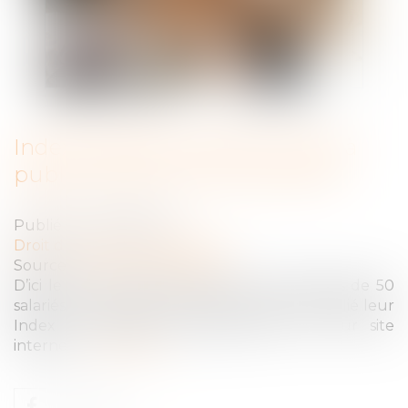
Index d'égalité professionnelle à
publier avant le 1er mars 2023
Publié le :
24/02/2023
Droit du travail - Employeurs
Source :
www.actu-juridique.fr
D’ici le 1er mars 2023, toutes les entreprises de 50
salariés et plus devront avoir calculé et publié leur
Index de l’égalité professionnelle sur leur site
internet...
Lire la suite