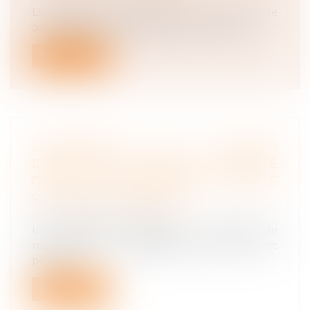
Le salarié qui adhère au contrat de
sécurisation professionnelle doit être in...
Lire la suite
LICENCIEMENT DU LANCEUR
D’ALERTE : LA CHARGE DE LA PREUVE
D’UN MOTIF ÉTRANGER À L’ALERTE
PÈSE SUR L’EMPLOYEUR
Droit du travail - Salariés
Une salariée engagée en qualité de
responsable du département offres et
proje...
Lire la suite