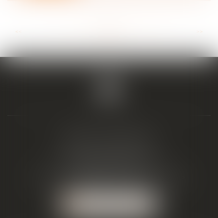
<<
<
...
19
20
21
22
23
24
25
...
>
>>
BIAIS & ASSOCIÉS
19 Boulevard Alfred Daney
33300 BORDEAUX
Tél :
05 57 19 48 58
-
Fax :
05 57 19 48 59
NOUS LOCALISER