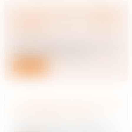
CPF : L'EMPLOYEUR PEUT DÉSORMAIS
ENCADRER SA DOTATION
VOLONTAIRE
Droit du travail - Salariés
/
Droit de la
protection sociale
Le CPF est crédité de 500 € par an pour les
salariés à temps plein et ceux ay...
Lire la suite
OIT : INCIDENCE DE L'IA SUR LA SANTÉ
ET LA SÉCURITÉ AU TRAVAIL
Droit du travail - Employeurs
/
Responsabilité accident du travail