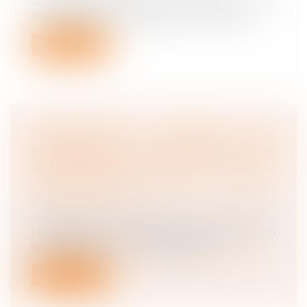
Un rapport rendu le 23 avril 2025 de
l’Organisation internationale du Travail...
Lire la suite
REPRÉSENTANT SYNDICAL EN
ENTREPRISE : LA QPC SUR LES TPE
JUGÉE NON SÉRIEUSE PAR LA COUR
DE CASSATION
Droit du travail - Employeurs
/
Relation
individuelles au travail
La désignation d’un représentant de section
syndicale par un syndicat non rep...
Lire la suite