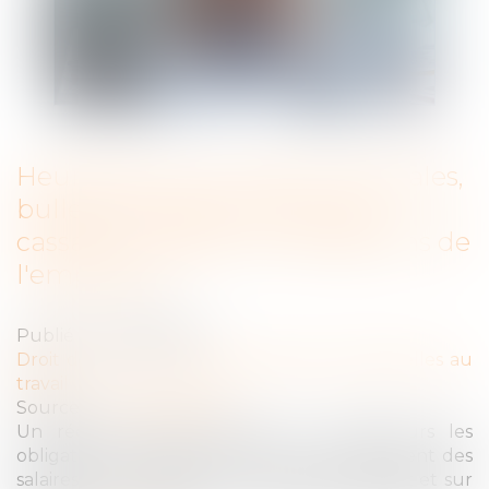
Heures de nuit, durées maximales,
bulletins de paie : la Cour de
cassation recadre les obligations de
l'employeur
Publié le :
07/05/2025
Droit du travail - Salariés
/
Relation individuelles au
travail
Source :
www.legisocial.fr
Un récent pourvoi rappel aux employeurs les
obligations en matière de preuve du paiement des
salaires, notamment pour les heures de nuit et sur