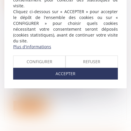
visite.
Cliquez ci-dessous sur « ACCEPTER » pour accepter
le dépôt de l'ensemble des cookies ou sur «
CONFIGURER » pour choisir quels cookies
nécessitant votre consentement seront déposés
(cookies statistiques), avant de continuer votre visite
LE TRANSFERT DE MAILS DE LA
du site.
MESSAGERIE PROFESSIONNELLE À
Plus d'informations
UNE MESSAGERIE PERSONNELLE NE
JUSTIFIE PAS FORCÉMENT UN
CONFIGURER
REFUSER
LICENCIEMENT POUR FAUTE GRAVE
ACCEPTER
Droit du travail - Employeurs
/
Relation
individuelles au travail
La faute grave est celle qui rend impossible
le maintien du salarié dans l'en...
Lire la suite