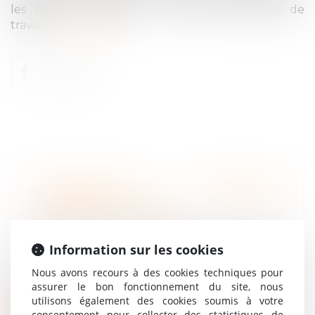
les règles encadrant les durées maximales de
travail...
Lire la suite
CONTRIBUTION PATRONALE
ASSURANCE CHÔMAGE
Droit du travail - Employeurs
/
Droit de la
protection sociale
Information sur les cookies
La nouvelle convention d’assurance
chômage a prévu qu’au 1-5-2025, le taux
Nous avons recours à des cookies techniques pour
de...
assurer le bon fonctionnement du site, nous
utilisons également des cookies soumis à votre
consentement pour collecter des statistiques de
Lire la suite