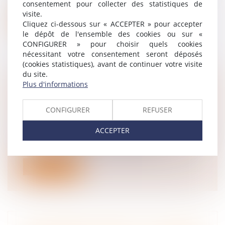
la procédure d’abus de droit que lors...
consentement pour collecter des statistiques de
visite.
Lire la suite
Cliquez ci-dessous sur « ACCEPTER » pour accepter
le dépôt de l'ensemble des cookies ou sur «
CONFIGURER » pour choisir quels cookies
nécessitant votre consentement seront déposés
(cookies statistiques), avant de continuer votre visite
du site.
Plus d'informations
REPRÉSENTANT DE SECTION
SYNDICALE : LA PROTECTION NE
CONFIGURER
REFUSER
RENAÎT PAS APRÈS RÉINTÉGRATION
Droit du travail - Employeurs
ACCEPTER
La Cour de cassation a récemment précisé le
point de départ et la durée de la...
Lire la suite