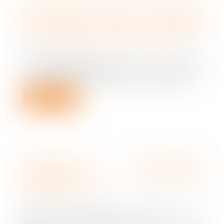
HARCÈLEMENT SEXUEL : UN SALARIÉ
PEUT ÊTRE VICTIME SANS ÊTRE
DIRECTEMENT VISÉ PAR LES PROPOS
Droit du travail - Salariés
/
Relation
individuelles au travail
Le harcèlement sexuel au travail ne
suppose pas nécessairement que le salarié...
Lire la suite
INCAPACITÉ PERMANENTE
PROFESSIONNELLE : LES RÈGLES
CHANGENT !
Droit du travail - Employeurs
/
Responsabilité accident du travail
Dans le prolongement de la loi de