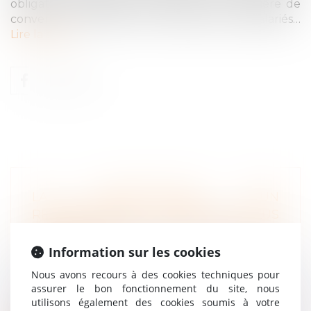
obligations essentielles, notamment en matière de
convention collective et de protection des salariés…
Lire la suite
LA CONTESTATION D’UN
REDRESSEMENT N’IMPOSE PLUS
L’APPEL EN CAUSE DU DIRIGEANT
CONCERNÉ
Information sur les cookies
Droit du travail - Employeurs
/
Droit de la
Nous avons recours à des cookies techniques pour
protection sociale
assurer le bon fonctionnement du site, nous
L’URSSAF n’est tenue de mettre en œuvre
utilisons également des cookies soumis à votre