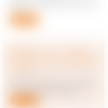
financement de la Sécurité sociale pour
202...
Lire la suite
MÉDECINE DU TRAVAIL :
MODIFICATION DES ATTESTATIONS
DE SUIVI DE L’ÉTAT DE SANTÉ DES
SALARIÉS
Droit du travail - Salariés
/
Responsabilité
accident du travail
Dès le 1er juin 2026, plusieurs modèles de
documents délivrés par les service...
Lire la suite