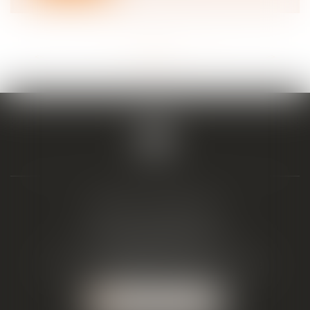
<<
<
...
4
5
6
7
8
9
10
...
>
>>
BIAIS & ASSOCIÉS
19 Boulevard Alfred Daney
33300 BORDEAUX
Tél :
05 57 19 48 58
-
Fax :
05 57 19 48 59
NOUS LOCALISER