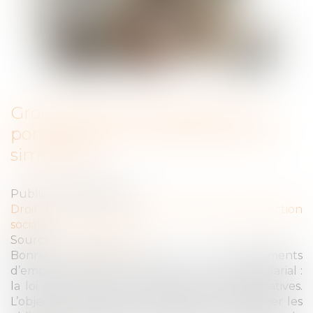
Groupements d’employeurs et
portage salarial : des démarches
simplifiées
Publié le :
08/06/2026
Droit du travail - Employeurs
/
Droit de la protection
sociale
Source :
www.weblex.fr
Bonne nouvelle pour les groupements
d’employeurs et les entreprises de portage salarial :
la loi simplifie certaines démarches administratives.
L’objectif : alléger les formalités, sans supprimer les