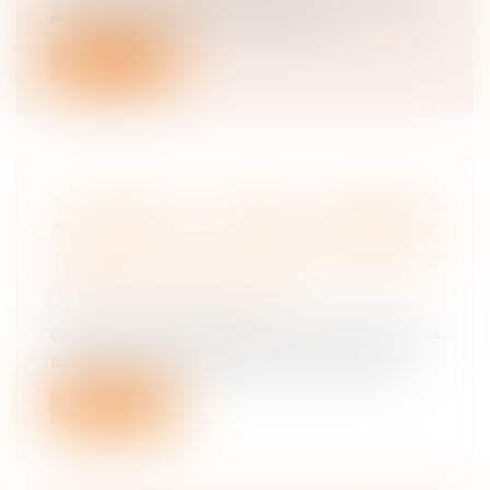
au juge d’apprécier le caractère...
Lire la suite
TÉLÉTRAVAIL PENDANT L’ÉPIDÉMIE
DE COVID-19 : UNE JOURNÉE DE
TRAVAIL SUR SITE PAR SEMAINE
POUR LES VOLONTAIRES
Droit du travail - Salariés
Comme annoncé par le Gouvernement le
protocole national sanitaire est modifié...
Lire la suite