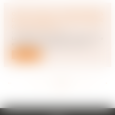
QUELLES SONT LES CONSÉQUENCES
DE LA NULLITÉ D'UNE RUPTURE
CONVENTIONNELLE ?
Droit du travail - Employeurs
La nullité de la rupture conventionnelle
entraîne les conséquences d’un licen...
Lire la suite
<<
<
...
134
135
136
137
138
139
140
...
>
>>