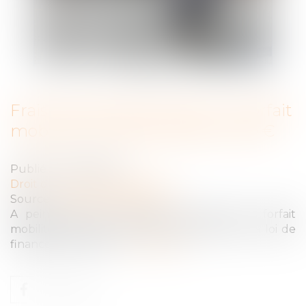
Frais de trajet des salariés : le forfait
mobilités durables passe à 500 €
Publié le :
26/01/2021
Droit du travail - Employeurs
Source :
www.gerantdesarl.com
A peine entré en vigueur (mai 2020), le forfait
mobilités durables est déjà augmenté par la loi de
finances pour 2021...
Lire la suite