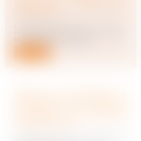
L’EMPLOYEUR : INDEMNISATION
INDÉPENDANTE
Droit du travail - Employeurs
/
Droit de la
protection sociale
La victime d’un accident pris en charge au
titre de la législation profession...
Lire la suite
RAPPELS DES OBLIGATIONS DE
L’EMPLOYEUR DANS LE CADRE D’UN
LICENCIEMENT POUR INAPTITUDE
D’UN SALARIÉ À LA SUITE D’UN
ACCIDENT DE TRAVAIL
Droit du travail - Salariés
/
Responsabilité
accident du travail