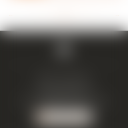
<<
<
...
49
50
51
52
53
54
55
...
>
>>
BIAIS & ASSOCIÉS
19 Boulevard Alfred Daney
33300 BORDEAUX
Tél :
05 57 19 48 58
-
Fax :
05 57 19 48 59
NOUS LOCALISER