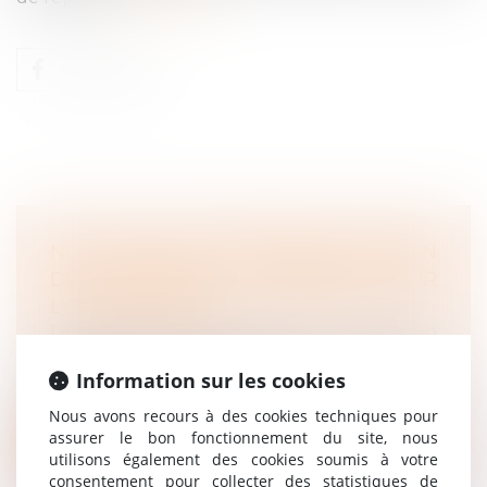
NULLITÉ DU LICENCIEMENT À RAISON
DU HANDICAP : PRÉCISION SUR
L’OFFICE DU JUGE
Droit du travail - Employeurs
/
Relation
individuelles au travail
Information sur les cookies
En application de l’ancien article L 5213-6 du
Code du travail, l’employeur d...
Nous avons recours à des cookies techniques pour
assurer le bon fonctionnement du site, nous
Lire la suite
utilisons également des cookies soumis à votre
consentement pour collecter des statistiques de