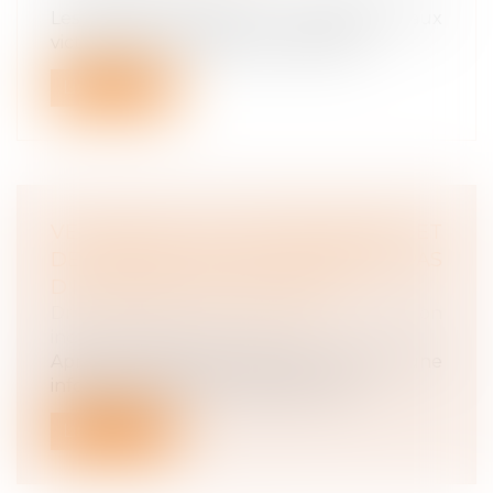
Les règles protectrices applicables aux
victimes d'un accident du travail ou...
Lire la suite
VERSEMENT DE L'INTÉRESSEMENT ET
DE LA PARTICIPATION : N'OUBLIEZ PAS
D'INFORMER VOS SALARIÉS !
Droit du travail - Employeurs
/
Relation
individuelles au travail
Après la clôture de chaque exercice, une
information doit être délivrée indiv...
Lire la suite