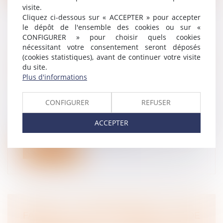
visite.
Cliquez ci-dessous sur « ACCEPTER » pour accepter
le dépôt de l'ensemble des cookies ou sur «
CONFIGURER » pour choisir quels cookies
nécessitant votre consentement seront déposés
L’OBLIGATION DE L’EMPLOYEUR DE
(cookies statistiques), avant de continuer votre visite
RECLASSEMENT SUBSISTE EN
du site.
PRÉSENCE D’UN PLAN DE
Plus d'informations
SAUVEGARDE DE L’EMPLOI
Droit du travail - Salariés
/
Relation
CONFIGURER
REFUSER
individuelles au travail
En application de l’ancien article L 1233-4 du
ACCEPTER
Code du travail, il appartient...
Lire la suite
FAUTE INEXCUSABLE DE