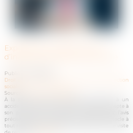
Expertise à la suite d’un avis
d’inaptitude et délai raisonnable
Publié le :
10/06/2024
Droit du travail - Employeurs
/
Droit de la protection
sociale
Source :
www.actu-juridique.fr
À la suite d’un arrêt de travail consécutif à un
accident domestique, un salarié est déclaré inapte à
son poste par le médecin du travail, dont l’avis
précise que l’état de santé du salarié fait obstacle à
tout reclassement dans l’emploi à l’issue d’une visite
de reprise...
Lire la suite