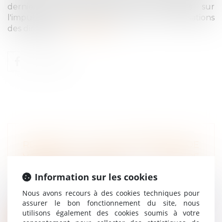
dernier, l'Urssaf apporte des précisions sur
l'imputation de l'aide au paiement des cotisations
des dirigeants...
Lire la suite
RETOUR SUR LES CONDITIONS DE
VALIDITÉ D’UNE RUPTURE
CONVENTIONNELLE
Information sur les cookies
Droit du travail - Employeurs
La remise d’un exemplaire de la convention
Nous avons recours à des cookies techniques pour
assurer le bon fonctionnement du site, nous
de rupture au salarié étant nécess...
utilisons également des cookies soumis à votre