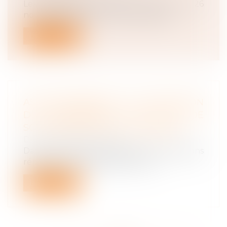
Les partenaires sociaux ont conclu, le 26
novembre 2020, un accord national i...
Lire la suite
ASSOUPLISSEMENT DE L’OBLIGATION
DE TÉLÉTRAVAIL EN CAS DE
SOUFFRANCE LIÉE À L’ISOLEMENT
Droit du travail - Salariés
Dans la dernière version de son questions
réponses sur le télétravail, le Min...
Lire la suite