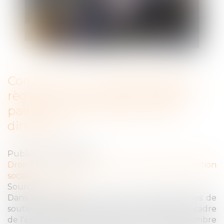
Coronavirus : l'Urssaf précise les
règles d'imputation de l'aide au
paiement des cotisations des
dirigeants
Publié le :
03/12/2020
Droit du travail - Employeurs
/
Droit de la protection
sociale
Source :
www.efl.fr
Dans sa FAQ liée aux mesures exceptionnelles de
soutien à l'économie mises en place dans le cadre
de l'épidémie de Covid-19, mise à jour le 6 novembre