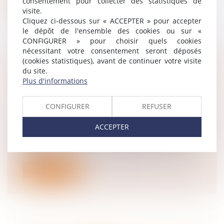
consentement pour collecter des statistiques de
Lire la suite
visite.
Cliquez ci-dessous sur « ACCEPTER » pour accepter
le dépôt de l'ensemble des cookies ou sur «
CONFIGURER » pour choisir quels cookies
nécessitant votre consentement seront déposés
(cookies statistiques), avant de continuer votre visite
UNE CONVENTION COLLECTIVE PEUT-
du site.
ELLE RÉSERVER AUX MÈRES UN
Plus d'informations
CONGÉ SUPPLÉMENTAIRE AU CONGÉ
MATERNITÉ ?
CONFIGURER
REFUSER
Droit du travail - Salariés
ACCEPTER
Une convention collective peut-elle
réserver un congé supplémentaire de
mater...
Lire la suite