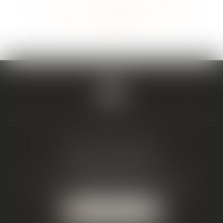
<<
<
...
137
138
139
140
141
142
143
...
>
>>
BIAIS & ASSOCIÉS
19 Boulevard Alfred Daney
33300 BORDEAUX
Tél :
05 57 19 48 58
-
Fax :
05 57 19 48 59
NOUS LOCALISER