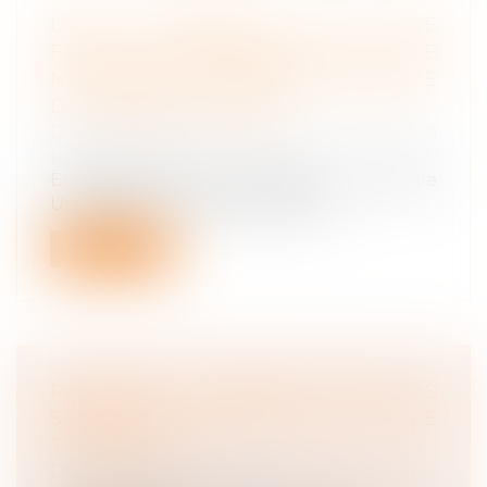
L’AVIS PRÉALABLE EST UNE
FORMALITÉ SUBSTANTIELLE DONT LE
NON-RESPECT ENTRAÎNE LA NULLITÉ
DU CONTRÔLE URSSAF
Droit du travail - Employeurs
/
Droit de la
protection sociale
En l’absence d’avis préalable, le contrôle
Urssaf est nul, ce qui emporte la...
Lire la suite
PROCHAINE SIGNATURE PAR LES
SYNDICATS D’UN ANI SUR LE
TÉLÉTRAVAIL
Droit du travail - Employeurs