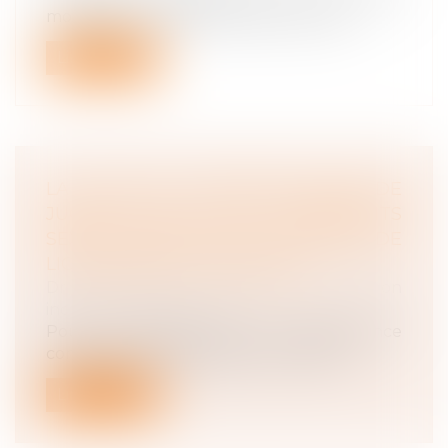
modifie les modalités relatives au régi...
Lire la suite
LA COUR DE CASSATION VIENT DE
JUGER QUE LES AGISSEMENTS
SEXISTES CONSTITUENT UN MOTIF DE
LICENCIEMENT POUR FAUTE
Droit du travail - Employeurs
/
Relation
individuelles au travail
Pour la première fois, la jurisprudence
considère que les agissements sexiste...
Lire la suite