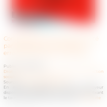
Contestation du taux d’incapacité
par l’employeur et mention
erronée du tribunal compétent
Publié le :
10/07/2024
Droit du travail - Salariés
/
Droit de la protection
sociale
Source :
www.lemag-juridique.com
En matière d’accident du travail, l’employeur
dispose de la faculté de contester la décision fixant
le taux d’incapacité attribué au salarié...
Lire la suite