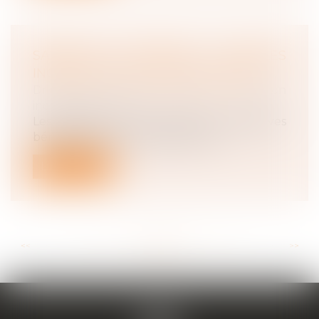
SALARIÉ ET DÉPUTÉ : QUELLES
INCIDENCES POUR L’EMPLOYEUR ?
Droit du travail - Salariés
/
Relation
individuelles au travail
Les salariés élus aux élections législatives
bénéficient d’une suspension de...
Lire la suite
<<
<
...
45
46
47
48
49
50
51
...
>
>>