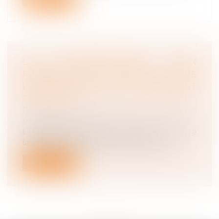
LA CONTESTATION D’UN
REDRESSEMENT N’IMPOSE PLUS
L’APPEL EN CAUSE DU DIRIGEANT
CONCERNÉ
Droit du travail - Employeurs
/
Droit de la
protection sociale
L’URSSAF n’est tenue de mettre en œuvre
la procédure d’abus de droit que lors...
Lire la suite
<<
<
...
3
4
5
6
7
8
9
...
>
>>