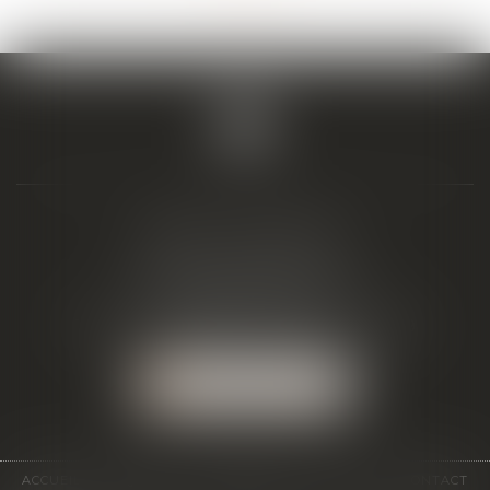
BIAIS & ASSOCIÉS
19 Boulevard Alfred Daney
33300 BORDEAUX
Tél :
05 57 19 48 58
-
Fax :
05 57 19 48 59
NOUS LOCALISER
ACCUEIL
ÉQUIPE
EXPERTISES
ACTUS
CONTACT