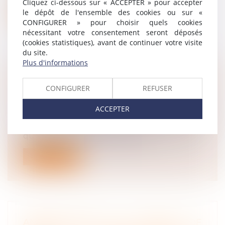
Cliquez ci-dessous sur « ACCEPTER » pour accepter
le dépôt de l'ensemble des cookies ou sur «
Lire la suite
CONFIGURER » pour choisir quels cookies
nécessitant votre consentement seront déposés
(cookies statistiques), avant de continuer votre visite
du site.
Plus d'informations
RUPTURE CONVENTIONNELLE : CE QUI
CONFIGURER
REFUSER
CHANGE AU 1ER SEPTEMBRE 2026
Droit du travail - Salariés
/
Relation
ACCEPTER
individuelles au travail
À partir du 1er septembre 2026, les salariés
qui partiront dans le cadre d’un...
Lire la suite
ANNUALISATION DU TEMPS DE