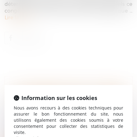
détermine notamment les délais dans lesquels ce
congé peut être pris ainsi que les formalités que ...
Lire la suite
UN EMPLOYEUR PEUT-IL LICENCIER
UNE SALARIÉE QUI NE LUI A PAS
Information sur les cookies
INDIQUÉ QU'ELLE ÉTAIT ENCEINTE ?
Nous avons recours à des cookies techniques pour
Droit du travail - Employeurs
/
Droit de la
assurer le bon fonctionnement du site, nous
protection sociale
utilisons également des cookies soumis à votre
Dans un arrêt rendu le 3 juin 2026, la Cour
consentement pour collecter des statistiques de
de cassation se prononce sur le c...
visite.