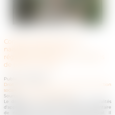
Congé supplémentaire de
naissance : précisions
réglementaires sur les conditions
de prise du congé
Publié le :
17/06/2026
Droit du travail - Employeurs
/
Droit de la protection
sociale
Source :
www.lemag-juridique.com
Le décret du 30 mai 2026 précise les modalités
d'application du nouveau congé supplémentaire
de naissance prévu par le Code du travail. Il