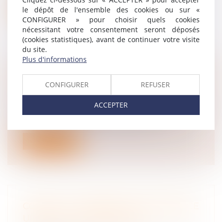
le dépôt de l'ensemble des cookies ou sur «
Lire la suite
CONFIGURER » pour choisir quels cookies
nécessitant votre consentement seront déposés
(cookies statistiques), avant de continuer votre visite
du site.
Plus d'informations
URGENCE SANITAIRE : MODIFIER ET
CONFIGURER
REFUSER
IMPOSER DES CONGÉS
Droit du travail - Employeurs
ACCEPTER
Assemblée et Sénat sont tombés d'accord.
La loi créant l'état d'urgence sanit...
Lire la suite
COVID-19 : LE REPORT DE L’ÉCHÉANCE
URSSAF DU 15 MARS 2020 ?