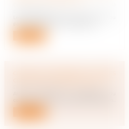
Droit du travail - Employeurs
/
Droit de la
protection sociale
Les employeurs peuvent reporter tout ou
partie du paiement à l'Urssaf des cot...
Lire la suite
COVID 19 ET TÉLÉTRAVAIL : QUELLES
CONDITIONS DE MISE EN PLACE ?
Droit du travail - Salariés
Afin de limiter la propagation du
coronavirus, il est demandé aux entreprises...
Lire la suite