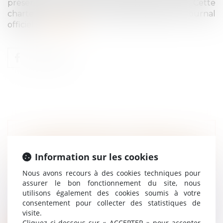
présente notamment les droits du contrôlé. Cette
charte mise à jour vient d’être publiée au Journal
officiel.
Lire la suite
LE CORONAVIRUS JUSTIFIE-T-IL LA
RUPTURE D'UNE PROMESSE
Information sur les cookies
D'EMBAUCHE OU D'UNE PÉRIODE
Nous avons recours à des cookies techniques pour
D'ESSAI ?
assurer le bon fonctionnement du site, nous
Droit du travail - Salariés
utilisons également des cookies soumis à votre
L'incertitude dans laquelle se trouvent les
consentement pour collecter des statistiques de
entreprises sur leur avenir écono...
visite.
Cliquez ci-dessous sur « ACCEPTER » pour accepter