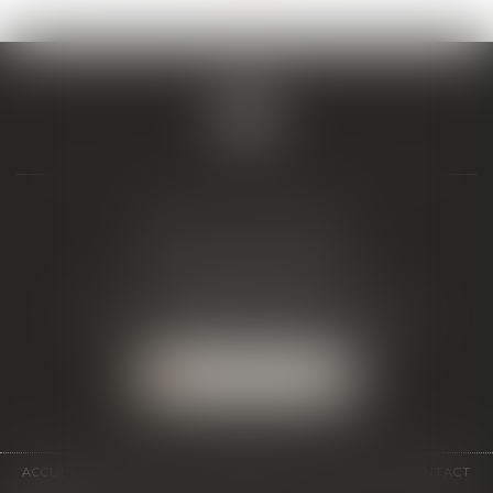
BIAIS & ASSOCIÉS
19 Boulevard Alfred Daney
33300 BORDEAUX
Tél :
05 57 19 48 58
-
Fax :
05 57 19 48 59
NOUS LOCALISER
ACCUEIL
ÉQUIPE
EXPERTISES
ACTUS
CONTACT