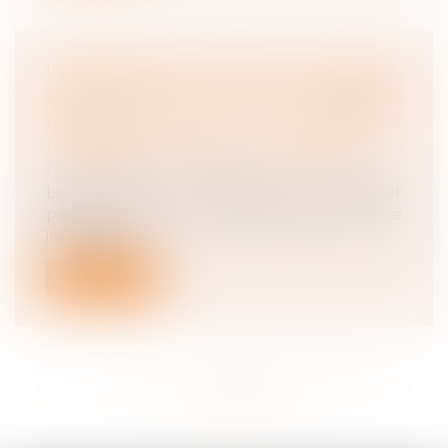
INFRACTION AU DROIT DU TRAVAIL
ET RESPONSABILITÉ DES PERSONNES
MORALES : ABSENCE
D’IDENTIFICATION DE L’AUTEUR
Droit du travail - Employeurs
Le juge ne peut pas sanctionner
pénalement une société pour une
infraction en...
Lire la suite
<<
<
...
155
156
157
158
159
160
161
...
>
>>