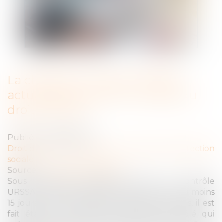
La charte du cotisant URSSAF
actualisée pour tenir compte du
droit à l’erreur
Publié le :
18/03/2020
Droit du travail - Employeurs
/
Droit de la protection
sociale
Source :
www.editions-tissot.fr
Sous certaines conditions, avant un contrôle
URSSAF, vous recevez un avis de contrôle au moins
15 jours avant la première visite. Dans cet avis, il est
fait état de la charte du cotisant contrôlé qui