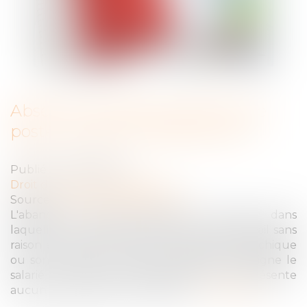
Absence injustifiée, abandon de
poste : quelles conséquences ?
Publié le :
15/07/2020
Droit du travail - Employeurs
Source :
www.compta-online.com
L'abandon de poste désigne la situation dans
laquelle un salarié quitte son poste de travail sans
raison et sans en avertir son supérieur hiérarchique
ou son employeur. L'absence injustifiée désigne le
salarié qui ne vient pas travailler et ne présente
aucun justificatif de son absence...
Lire la suite