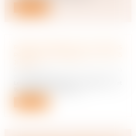
Lire la suite
REPORT POSSIBLE DES COTISATIONS
PATRONALES EXIGIBLES AU 5 ET 15
JUILLET
Droit du travail - Employeurs
/
Droit de la
protection sociale
Les cotisations sociales sont exigibles au 5 et
15 juillet 2020. Un report re...
Lire la suite