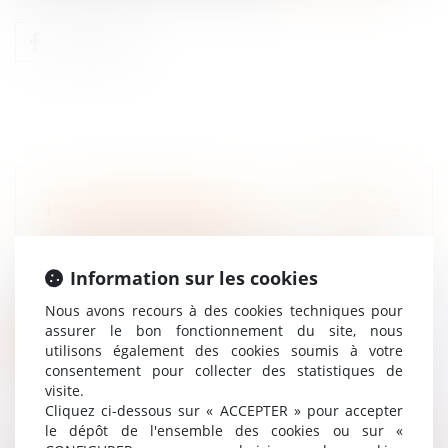
FONCTIONNEMENT DU CHÔMAGE
APRÈS UNE DÉMISSION ?
Droit du travail - Salariés
Information sur les cookies
La démission est une solution simple et
rapide pour mettre fin à un CDI. Déco...
Nous avons recours à des cookies techniques pour
assurer le bon fonctionnement du site, nous
Lire la suite
utilisons également des cookies soumis à votre
consentement pour collecter des statistiques de
visite.
Cliquez ci-dessous sur « ACCEPTER » pour accepter
le dépôt de l'ensemble des cookies ou sur «