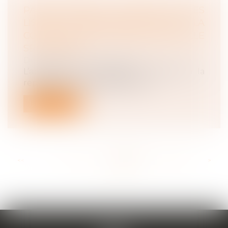
PARITÉ FEMMES - HOMMES SUR LES
LISTES DE CANDIDATS AU CSE : LA
CONSTRUCTION JURISPRUDENTIELLE
SE POURSUIT
Droit du travail - Employeurs
L’application des dispositions relatives à la
représentation équilibrée des f...
Lire la suite
<<
<
...
147
148
149
150
151
152
153
...
>
>>