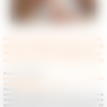
Maladie professionnelle et compte
spécial : l’employeur doit prouver le
lien avec d'autres employeurs, pas
seulement d'autres établissements
Publié le :
18/04/2025
Droit du travail - Employeurs
/
Responsabilité
accident du travail
Source :
www.lemag-juridique.com
Lorsqu’un employeur que les coûts liés à une
maladie professionnelle soient inscrits au compte
spécial (et donc exclus de son propre taux de