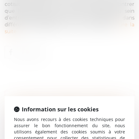
cotisation AT/MP), la loi lui impose de démontrer
que la victime a été exposée au risque au sein
d’entreprises distinctes, et non simplement dans
différents établissements d’autres sociétés...
Lire la
suite
AMIANTE ET PRÉJUDICE D’ANXIÉTÉ :
Information sur les cookies
SEUL LE NOUVEL EMPLOYEUR EST
Nous avons recours à des cookies techniques pour
RESPONSABLE SI LE DOMMAGE NAÎT
assurer le bon fonctionnement du site, nous
APRÈS LE TRANSFERT !
utilisons également des cookies soumis à votre
Droit du travail - Employeurs
/
consentement pour collecter des statistiques de