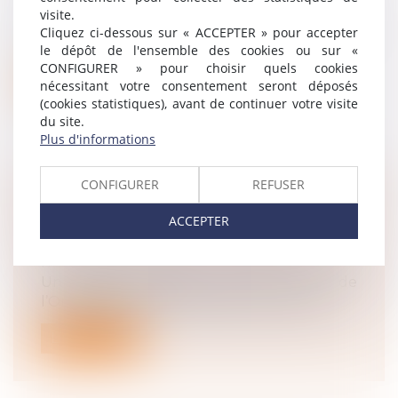
Responsabilité accident du travail
visite.
Le 29 avril dernier, la chambre sociale de la
Cliquez ci-dessous sur « ACCEPTER » pour accepter
Cour de cassation a rappelé ave...
le dépôt de l'ensemble des cookies ou sur «
CONFIGURER » pour choisir quels cookies
Lire la suite
nécessitant votre consentement seront déposés
(cookies statistiques), avant de continuer votre visite
du site.
Plus d'informations
CONFIGURER
REFUSER
OIT : INCIDENCE DE L'IA SUR LA SANTÉ
ACCEPTER
ET LA SÉCURITÉ AU TRAVAIL
Droit du travail - Employeurs
/
Responsabilité accident du travail
Un rapport rendu le 23 avril 2025 de
l’Organisation internationale du Travail...
Lire la suite