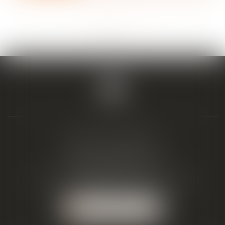
<<
<
1
2
3
4
5
6
7
...
>
>>
BIAIS & ASSOCIÉS
19 Boulevard Alfred Daney
33300 BORDEAUX
Tél :
05 57 19 48 58
-
Fax :
05 57 19 48 59
NOUS LOCALISER