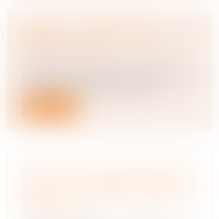
COMPTE PROFESSIONNEL DE
PRÉVENTION (C2P)
Droit du travail - Employeurs
/
Responsabilité accident du travail
L’employeur doit prévenir l’exposition aux
risques professionnels de ses sala...
Lire la suite
RECHUTE ET FAUTE INEXCUSABLE : LA
COUR DE CASSATION FERME LA
PORTE À UN NOUVEAU DÉLAI DE
PRESCRIPTION