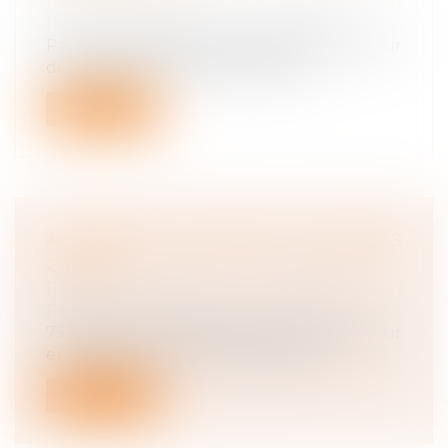
Droit du travail - Employeurs
/
Responsabilité accident du travail
Par une décision du 23 janvier 2025, la Cour
de cassation a refusé de transme...
Lire la suite
ACCIDENTS DU TRAVAIL : LES MORTS
CACHÉS
Droit du travail - Employeurs
/
Responsabilité accident du travail
759 morts en 2023, soit deux morts par jour
en moyenne. C'est le nombre révél...
Lire la suite