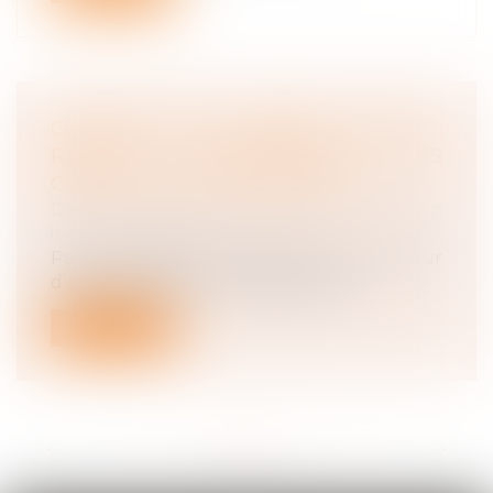
CONVENTION EN FORFAIT JOURS :
RAPPEL CONCERNANT LES
OBLIGATIONS DE L’EMPLOYEUR
Droit du travail - Salariés
/
Relation
individuelles au travail
Par un arrêt du 10 janvier 2024, la Cour
d’appel rappelle les conditions de v...
Lire la suite
<<
<
...
9
10
11
12
13
14
15
...
>
>>