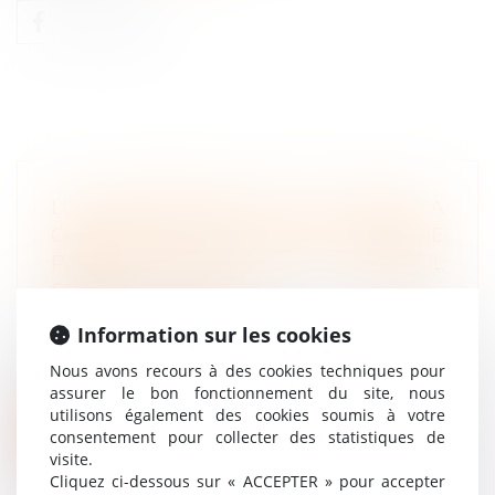
LES DISPOSITIONS SUR LE DROIT À
CONGÉS PAYÉS EN CAS DE MALADIE
PASSENT LE CAP DU CONSEIL
CONSTITUTIONNEL
Droit du travail - Salariés
/
Relation
Information sur les cookies
individuelles au travail
Les Sages jugent les dispositions du Code du
Nous avons recours à des cookies techniques pour
travail relatives au droit à con...
assurer le bon fonctionnement du site, nous
utilisons également des cookies soumis à votre
Lire la suite
consentement pour collecter des statistiques de
visite.
Cliquez ci-dessous sur « ACCEPTER » pour accepter