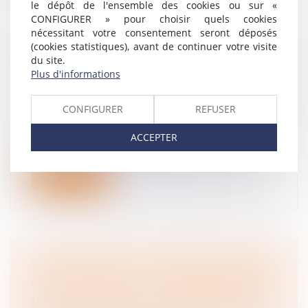
le dépôt de l'ensemble des cookies ou sur «
CONFIGURER » pour choisir quels cookies
nécessitant votre consentement seront déposés
(cookies statistiques), avant de continuer votre visite
NON-RESPECT DU TEMPS DE REPOS :
du site.
LE SALARIÉ N’A PAS À DÉMONTRER
Plus d'informations
L’EXISTENCE D’UN PRÉJUDICE
Droit du travail - Salariés
/
Relation
CONFIGURER
REFUSER
individuelles au travail
La durée légale de repos entre deux
ACCEPTER
journées de travail est fixée, en France,...
Lire la suite
VIOLATION DE LA CLAUSE DE NON-
CONCURRENCE ET REMBOURSEMENT
DE LA CONTREPARTIE FINANCIÈRE