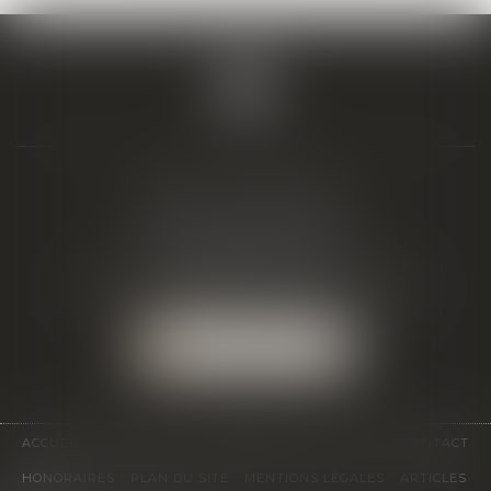
BIAIS & ASSOCIÉS
19 Boulevard Alfred Daney
33300 BORDEAUX
Tél :
05 57 19 48 58
-
Fax :
05 57 19 48 59
NOUS LOCALISER
ACCUEIL
ÉQUIPE
EXPERTISES
ACTUS
CONTACT
HONORAIRES
PLAN DU SITE
MENTIONS LÉGALES
ARTICLES