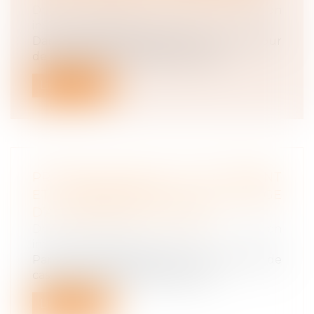
Droit du travail - Salariés
/
Relation
individuelles au travail
Dans une affaire présentée devant la Cour
de cassation le 24 janvier 2024, un...
Lire la suite
PRINCIPE D’ÉGALITÉ DE TRAITEMENT
ET DÉNONCIATION DE L’USAGE
D’ATTRIBUTION DU 13E MOIS
Droit du travail - Salariés
/
Relation
individuelles au travail
Par un arrêt du 10 janvier 2024, la Cour de
cassation a rappelé que le princi...
Lire la suite