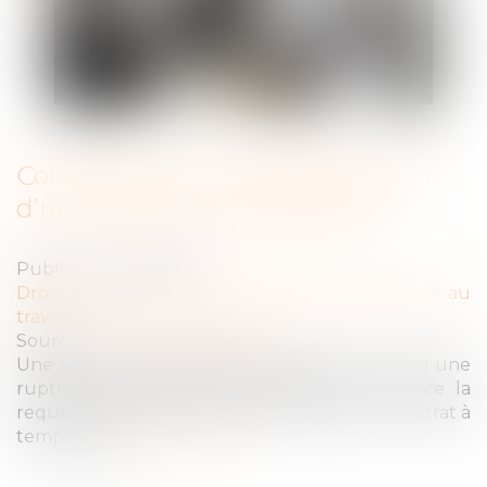
Condition pour la requalification
d’un contrat à temps partiel
Publié le :
27/02/2024
Droit du travail - Salariés
/
Relation individuelles au
travail
Source :
www.actu-juridique.fr
Une salariée à temps partiel, après avoir conclu une
rupture conventionnelle, demande en justice la
requalification de son contrat de travail en contrat à
temps plein...
Lire la suite